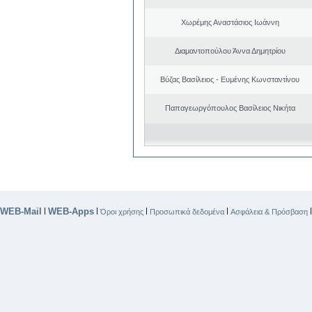
Χωρέμης Αναστάσιος Ιωάννη
Διαμαντοπούλου Άννα Δημητρίου
Βύζας Βασίλειος - Ευμένης Κωνσταντίνου
Παπαγεωργόπουλος Βασίλειος Νικήτα
WEB-Mail
WEB-Apps
|
|
|
|
Όροι χρήσης
Προσωπικά δεδομένα
Ασφάλεια & Πρόσβαση