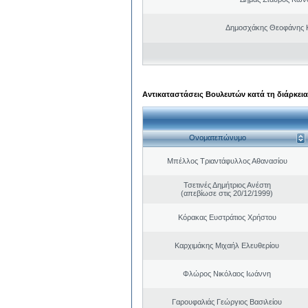
Δημοσχάκης Θεοφάνης 
Αντικαταστάσεις Βουλευτών κατά τη διάρκεια
Ονοματεπώνυμο
Μπέλλος Τριαντάφυλλος Αθανασίου
Τσετινές Δημήτριος Ανέστη
(απεβίωσε στις 20/12/1999)
Κόρακας Ευστράτιος Χρήστου
Καρχιμάκης Μιχαήλ Ελευθερίου
Φλώρος Νικόλαος Ιωάννη
Γαρουφαλιάς Γεώργιος Βασιλείου