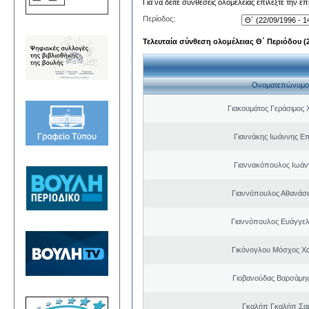
Για να δείτε συνθέσεις ολομέλειας επιλέξτε την ε
Περίοδος:
Τελευταία σύνθεση ολομέλειας Θ΄ Περιόδου (22
Ονοματεπώνυμο
Γιακουμάτος Γεράσιμος
Γιαννάκης Ιωάννης Ε
Γιαννακόπουλος Ιωάν
Γιαννόπουλος Αθανάσ
Γιαννόπουλος Ευάγγελ
Γικόνογλου Μόσχος Χ
Γιοβανούδας Βαρσάμη
Γκαλήπ Γκαλήπ Σα