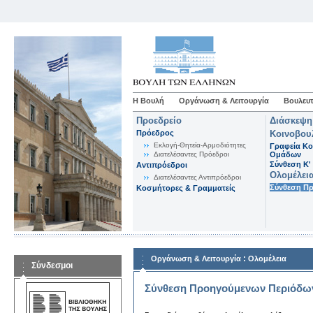
Η Βουλή
Οργάνωση & Λειτουργία
Βουλευτ
Προεδρείο
Διάσκεψη
Πρόεδρος
Κοινοβου
Εκλογή-Θητεία-Αρμοδιότητες
Γραφεία Κο
Διατελέσαντες Πρόεδροι
Ομάδων
Σύνθεση K'
Αντιπρόεδροι
Ολομέλει
Διατελέσαντες Αντιπρόεδροι
Σύνθεση Π
Κοσμήτορες & Γραμματείς
:
Οργάνωση & Λειτουργία
Ολομέλεια
Σύνδεσμοι
Σύνθεση Προηγούμενων Περιόδω