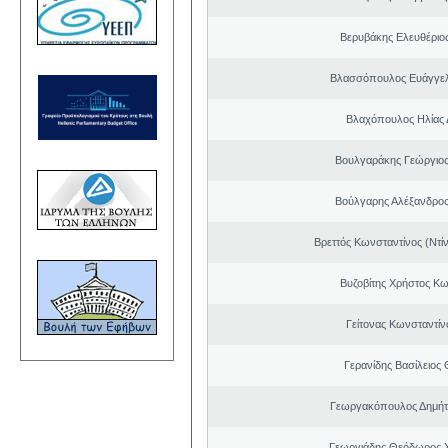
Βερυβάκης Ελευθέριος
Βλασσόπουλος Ευάγγελ
Βλαχόπουλος Ηλίας 
Βουλγαράκης Γεώργιο
Βούλγαρης Αλέξανδρο
Βρεττός Κωνσταντίνος (Ντί
Βυζοβίτης Χρήστος Κω
Γείτονας Κωνσταντίν
Γερανίδης Βασίλειος
Γεωργακόπουλος Δημήτ
Γεωργιάδης Θεόδωρος 