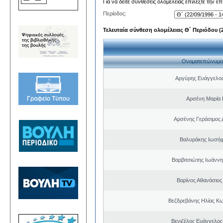
Για να δείτε συνθέσεις ολομέλειας επιλέξτε την ε
Περίοδος:
Τελευταία σύνθεση ολομέλειας Θ΄ Περιόδου (22
Ονοματεπώνυμο
Αργύρης Ευάγγελο
Αρσένη Μαρία 
Αρσένης Γεράσιμος 
Βαλυράκης Ιωσήφ
Βαρβιτσιώτης Ιωάννη
Βαρίνος Αθανάσιος
Βεζδρεβάνης Ηλίας Κω
Βενιζέλος Ευάγγελος