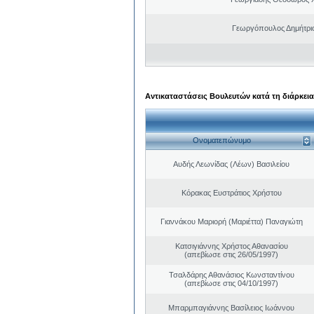
Γεωργόπουλος Δημήτρι
Αντικαταστάσεις Βουλευτών κατά τη διάρκεια
Ονοματεπώνυμο
Αυδής Λεωνίδας (Λέων) Βασιλείου
Κόρακας Ευστράτιος Χρήστου
Γιαννάκου Μαριορή (Μαριέττα) Παναγιώτη
Κατσιγιάννης Χρήστος Αθανασίου
(απεβίωσε στις 26/05/1997)
Τσαλδάρης Αθανάσιος Κωνσταντίνου
(απεβίωσε στις 04/10/1997)
Μπαρμπαγιάννης Βασίλειος Ιωάννου