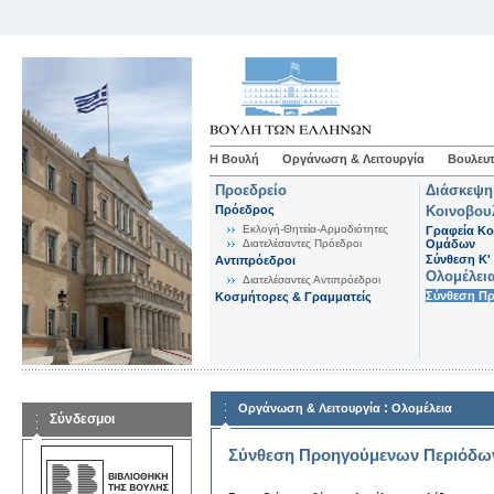
Η Βουλή
Οργάνωση & Λειτουργία
Βουλευτ
Προεδρείο
Διάσκεψη
Πρόεδρος
Κοινοβου
Εκλογή-Θητεία-Αρμοδιότητες
Γραφεία Κο
Διατελέσαντες Πρόεδροι
Ομάδων
Σύνθεση K'
Αντιπρόεδροι
Ολομέλει
Διατελέσαντες Αντιπρόεδροι
Σύνθεση Π
Κοσμήτορες & Γραμματείς
:
Οργάνωση & Λειτουργία
Ολομέλεια
Σύνδεσμοι
Σύνθεση Προηγούμενων Περιόδω