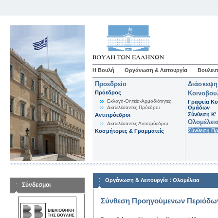
Η Βουλή
Οργάνωση & Λειτουργία
Βουλευτ
Προεδρείο
Διάσκεψη
Πρόεδρος
Κοινοβου
Εκλογή-Θητεία-Αρμοδιότητες
Γραφεία Κο
Διατελέσαντες Πρόεδροι
Ομάδων
Σύνθεση K'
Αντιπρόεδροι
Ολομέλει
Διατελέσαντες Αντιπρόεδροι
Σύνθεση Π
Κοσμήτορες & Γραμματείς
:
Οργάνωση & Λειτουργία
Ολομέλεια
Σύνδεσμοι
Σύνθεση Προηγούμενων Περιόδω