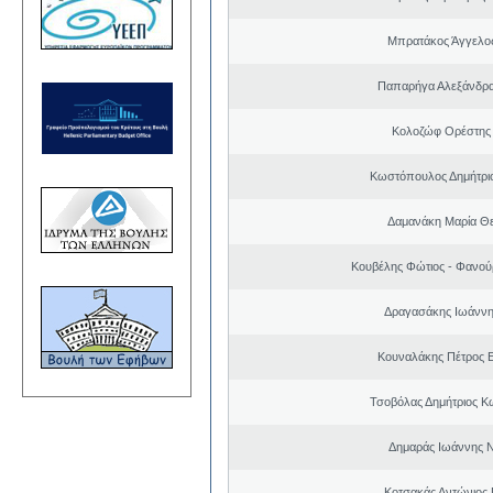
Μπρατάκος Άγγελο
Παπαρήγα Αλεξάνδρα
Κολοζώφ Ορέστης
Κωστόπουλος Δημήτριο
Δαμανάκη Μαρία Θ
Κουβέλης Φώτιος - Φανού
Δραγασάκης Ιωάννη
Κουναλάκης Πέτρος 
Τσοβόλας Δημήτριος Κ
Δημαράς Ιωάννης 
Κοτσακάς Αντώνιος 