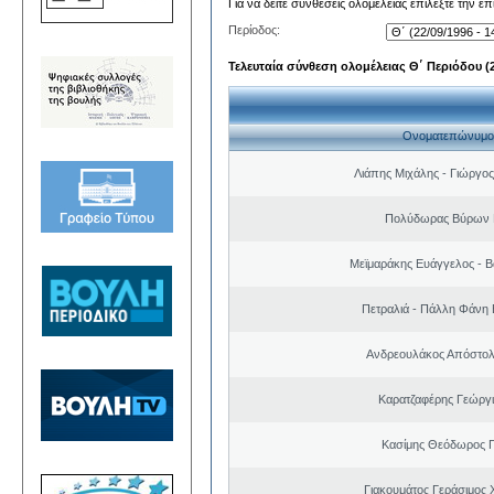
Για να δείτε συνθέσεις ολομέλειας επιλέξτε την ε
Περίοδος:
Τελευταία σύνθεση ολομέλειας Θ΄ Περιόδου (22
Ονοματεπώνυμο
Λιάπης Μιχάλης - Γιώργο
Πολύδωρας Βύρων 
Μεϊμαράκης Ευάγγελος - Β
Πετραλιά - Πάλλη Φάνη
Ανδρεουλάκος Απόστολ
Καρατζαφέρης Γεώργ
Κασίμης Θεόδωρος 
Γιακουμάτος Γεράσιμος