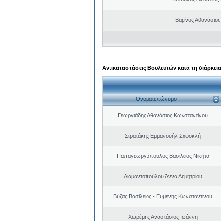
Βαρίνος Αθανάσιος
Αντικαταστάσεις Βουλευτών κατά τη διάρκεια
Ονοματεπώνυμο
Γεωργιάδης Αθανάσιος Κωνσταντίνου
Στρατάκης Εμμανουήλ Σοφοκλή
Παπαγεωργόπουλος Βασίλειος Νικήτα
Διαμαντοπούλου Άννα Δημητρίου
Βύζας Βασίλειος - Ευμένης Κωνσταντίνου
Χωρέμης Αναστάσιος Ιωάννη