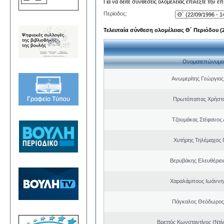
Για να δείτε συνθέσεις ολομέλειας επιλέξτε την ε
Περίοδος:
Τελευταία σύνθεση ολομέλειας Θ΄ Περιόδου (22
Ονοματεπώνυμο
Ανωμερίτης Γεώργιος
Πρωτόπαπας Χρήστο
Τζουμάκας Στέφανος 
Χυτήρης Τηλέμαχος 
Βερυβάκης Ελευθέριος
Χαραλάμπους Ιωάννη
Πάγκαλος Θεόδωρος
Βρεττός Κωνσταντίνος (Ντί