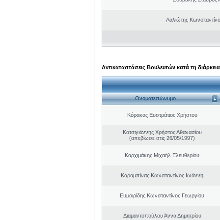
Λαλιώτης Κωνσταντίνο
Αντικαταστάσεις Βουλευτών κατά τη διάρκεια
Ονοματεπώνυμο
Κόρακας Ευστράτιος Χρήστου
Κατσιγιάννης Χρήστος Αθανασίου
(απεβίωσε στις 26/05/1997)
Καρχιμάκης Μιχαήλ Ελευθερίου
Καραμπίνας Κωνσταντίνος Ιωάννη
Ευμοιρίδης Κωνσταντίνος Γεωργίου
Διαμαντοπούλου Άννα Δημητρίου