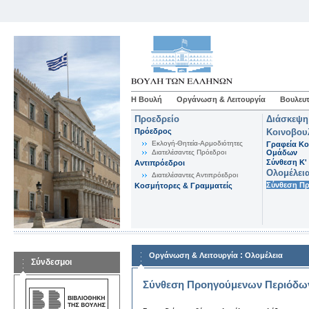
Η Βουλή
Οργάνωση & Λειτουργία
Βουλευτ
Προεδρείο
Διάσκεψη
Πρόεδρος
Κοινοβου
Εκλογή-Θητεία-Αρμοδιότητες
Γραφεία Κο
Διατελέσαντες Πρόεδροι
Ομάδων
Σύνθεση K'
Αντιπρόεδροι
Ολομέλει
Διατελέσαντες Αντιπρόεδροι
Σύνθεση Π
Κοσμήτορες & Γραμματείς
:
Οργάνωση & Λειτουργία
Ολομέλεια
Σύνδεσμοι
Σύνθεση Προηγούμενων Περιόδω