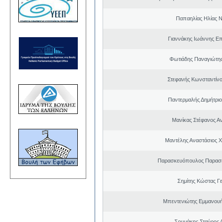
Παπαηλίας Ηλίας Ν
Γιαννάκης Ιωάννης Ε
Φωτιάδης Παναγιώτη
Στεφανής Κωνσταντίνο
Παντερμαλής Δημήτριο
Μανίκας Στέφανος Α
Μαντέλης Αναστάσιος 
Παρασκευόπουλος Παρασκ
Σημίτης Κώστας Γ
Μπεντενιώτης Εμμανου
Σουμάκης Σταύρος Α