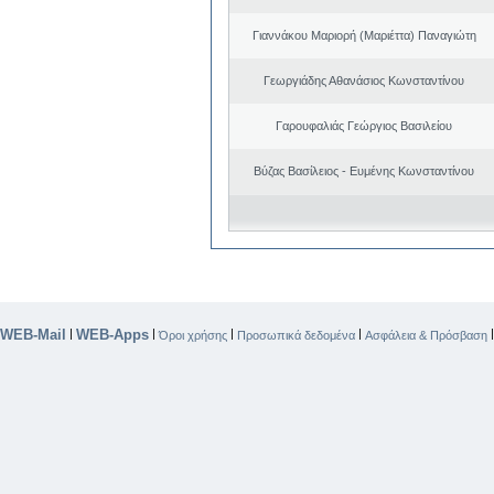
Γιαννάκου Μαριορή (Μαριέττα) Παναγιώτη
Γεωργιάδης Αθανάσιος Κωνσταντίνου
Γαρουφαλιάς Γεώργιος Βασιλείου
Βύζας Βασίλειος - Ευμένης Κωνσταντίνου
WEB-Mail
WEB-Apps
|
|
|
|
Όροι χρήσης
Προσωπικά δεδομένα
Ασφάλεια & Πρόσβαση