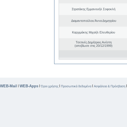
Στρατάκης Εμμανουήλ Σοφοκλή
Διαμαντοπούλου Άννα Δημητρίου
Καρχιμάκης Μιχαήλ Ελευθερίου
Τσετινές Δημήτριος Ανέστη
(απεβίωσε στις 20/12/1999)
WEB-Mail
WEB-Apps
|
|
|
|
Όροι χρήσης
Προσωπικά δεδομένα
Ασφάλεια & Πρόσβαση