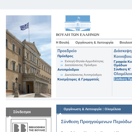
Η Βουλή
Οργάνωση & Λειτουργία
Βουλευτ
Προεδρείο
Διάσκεψη
Πρόεδρος
Κοινοβου
Εκλογή-Θητεία-Αρμοδιότητες
Γραφεία Κο
Διατελέσαντες Πρόεδροι
Ομάδων
Σύνθεση K'
Αντιπρόεδροι
Ολομέλει
Διατελέσαντες Αντιπρόεδροι
Σύνθεση Π
Κοσμήτορες & Γραμματείς
:
Οργάνωση & Λειτουργία
Ολομέλεια
Σύνδεσμοι
Σύνθεση Προηγούμενων Περιόδω