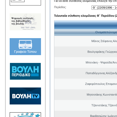
Για να δείτε συνθέσεις ολομέλειας επιλέξτε την ε
Περίοδος:
Τελευταία σύνθεση ολομέλειας Θ΄ Περιόδου (22
Ονοματεπώνυμο
Μάνος Στέφανος Αλ
Βουλγαράκης Γεώργιο
Μπενάκη - Ψαρούδα Άν
Παπαδόγγονας Αλέξανδρ
Ζαφειρόπουλος Επαμειν
Μητσοτάκης Κωνσταντί
Τζαννετάκης Τζαννή
Βαρβιτσιώτης Ιωάννη