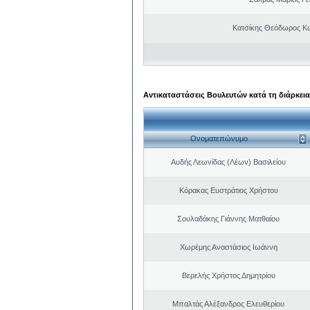
Κατσίκης Θεόδωρος Κ
Αντικαταστάσεις Βουλευτών κατά τη διάρκεια
Ονοματεπώνυμο
Αυδής Λεωνίδας (Λέων) Βασιλείου
Κόρακας Ευστράτιος Χρήστου
Σουλαδάκης Γιάννης Ματθαίου
Χωρέμης Αναστάσιος Ιωάννη
Βερελής Χρήστος Δημητρίου
Μπαλτάς Αλέξανδρος Ελευθερίου