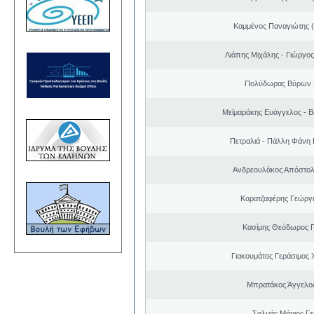
Καμμένος Παναγιώτης (
Λιάπης Μιχάλης - Γιώργο
Πολύδωρας Βύρων 
Μεϊμαράκης Ευάγγελος - Β
Πετραλιά - Πάλλη Φάνη
Ανδρεουλάκος Απόστολ
Καρατζαφέρης Γεώργ
Κασίμης Θεόδωρος 
Γιακουμάτος Γεράσιμος
Μπρατάκος Άγγελο
Σαλμάς Μάριος Γ