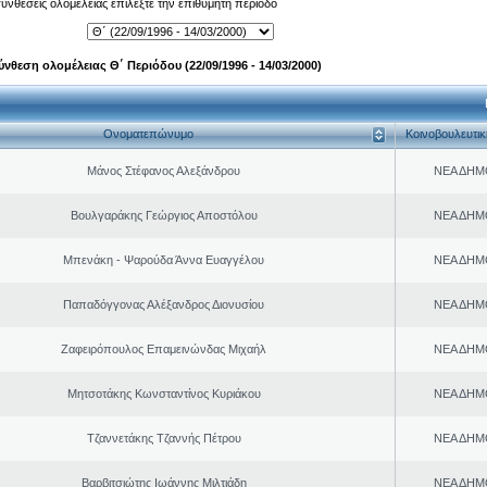
 συνθέσεις ολομέλειας επιλέξτε την επιθυμητή περίοδο
ύνθεση ολομέλειας Θ΄ Περιόδου (22/09/1996 - 14/03/2000)
Ονοματεπώνυμο
Κοινοβουλευτι
Μάνος Στέφανος Αλεξάνδρου
ΝΕΑ ΔΗΜ
Βουλγαράκης Γεώργιος Αποστόλου
ΝΕΑ ΔΗΜ
Μπενάκη - Ψαρούδα Άννα Ευαγγέλου
ΝΕΑ ΔΗΜ
Παπαδόγγονας Αλέξανδρος Διονυσίου
ΝΕΑ ΔΗΜ
Ζαφειρόπουλος Επαμεινώνδας Μιχαήλ
ΝΕΑ ΔΗΜ
Μητσοτάκης Κωνσταντίνος Κυριάκου
ΝΕΑ ΔΗΜ
Τζαννετάκης Τζαννής Πέτρου
ΝΕΑ ΔΗΜ
Βαρβιτσιώτης Ιωάννης Μιλτιάδη
ΝΕΑ ΔΗΜ