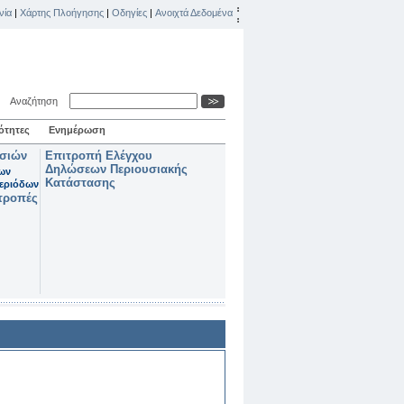
νία
|
Χάρτης Πλοήγησης
|
Οδηγίες
|
Ανοιχτά Δεδομένα
Αναζήτηση
ότητες
Ενημέρωση
ασιών
Επιτροπή Ελέγχου
Δηλώσεων Περιουσιακής
των
Κατάστασης
εριόδων
τροπές