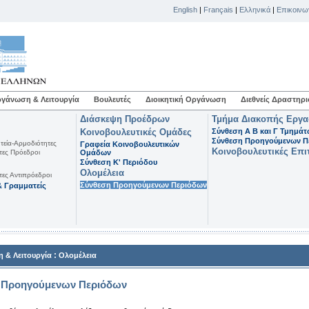
English
|
Français
|
Ελληνικά
|
Επικοινω
γάνωση & Λειτουργία
Βουλευτές
Διοικητική Οργάνωση
Διεθνείς Δραστηρι
Διάσκεψη Προέδρων
Τμήμα Διακοπής Εργ
Κοινοβουλευτικές Ομάδες
Σύνθεση Α Β και Γ Τμημά
Σύνθεση Προηγούμενων Π
τεία-Αρμοδιότητες
Γραφεία Κοινοβουλευτικών
Κοινοβουλευτικές Επι
τες Πρόεδροι
Ομάδων
Σύνθεση K' Περιόδου
Ολομέλεια
τες Αντιπρόεδροι
Σύνθεση Προηγούμενων Περιόδων
 Γραμματείς
:
 & Λειτουργία
Ολομέλεια
 Προηγούμενων Περιόδων