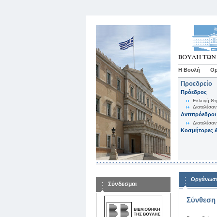
Η Βουλή
Ορ
Προεδρείο
Πρόεδρος
Εκλογή-Θη
Διατελέσαν
Αντιπρόεδροι
Διατελέσαν
Κοσμήτορες &
Οργάνωση
Σύνδεσμοι
Σύνθεση