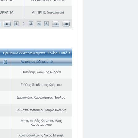
ΟΚΡΑΤΙΑ
ΑΤΤΙΚΗΣ (υπόλοιπο)
1
2
3
4
5
Βρέθηκαν 22 Αποτελέσματα | Σελίδα 1 από 3
Αντικαταστάθηκε από
Ποττάκης Ιωάννης Ανδρέα
Στάθης Θεόδωρος Χρήστου
Δαμιανίδης Χαράλαμπος Παύλου
Κωνσταντοπούλου Μαρία Ιωάννη
Μπαντουβάς Κωνσταντίνος
Κωνσταντίνου
Χριστοδουλάκης Νίκος Μιχαήλ