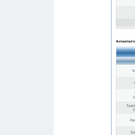
Αντικαταστά
Χ
(
Τσαλδ
(
Στ
Σο