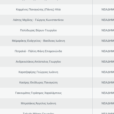
Καμμένος Παναγιώτης (Πάνος) Ηλία
ΝΕΑ ΔΗΜ
Λιάπης Μιχάλης - Γιώργος Κωνσταντίνου
ΝΕΑ ΔΗΜ
Πολύδωρας Βύρων Γεωργίου
ΝΕΑ ΔΗΜ
Μεϊμαράκης Ευάγγελος - Βασίλειος Ιωάννη
ΝΕΑ ΔΗΜ
Πετραλιά - Πάλλη Φάνη Επαμεινώνδα
ΝΕΑ ΔΗΜ
Ανδρεουλάκος Απόστολος Γεωργίου
ΝΕΑ ΔΗΜ
Καρατζαφέρης Γεώργιος Ιωάννη
ΝΕΑ ΔΗΜ
Κασίμης Θεόδωρος Παναγιώτη
ΝΕΑ ΔΗΜ
Γιακουμάτος Γεράσιμος Χαραλάμπους
ΝΕΑ ΔΗΜ
Μπρατάκος Άγγελος Ιωάννη
ΝΕΑ ΔΗΜ
Σαλμάς Μάριος Γεωργίου
ΝΕΑ ΔΗΜ