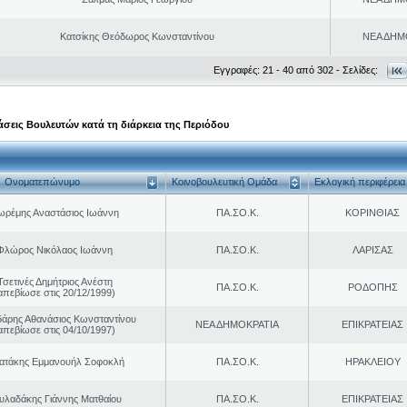
Κατσίκης Θεόδωρος Κωνσταντίνου
ΝΕΑ ΔΗΜ
Εγγραφές: 21 - 40 από 302 - Σελίδες:
σεις Βουλευτών κατά τη διάρκεια της Περιόδου
Ονοματεπώνυμο
Κοινοβουλευτική Ομάδα
Εκλογική περιφέρεια
ωρέμης Αναστάσιος Ιωάννη
ΠΑ.ΣΟ.Κ.
ΚΟΡΙΝΘΙΑΣ
Φλώρος Νικόλαος Ιωάννη
ΠΑ.ΣΟ.Κ.
ΛΑΡΙΣΑΣ
Τσετινές Δημήτριος Ανέστη
ΠΑ.ΣΟ.Κ.
ΡΟΔΟΠΗΣ
απεβίωσε στις 20/12/1999)
άρης Αθανάσιος Κωνσταντίνου
ΝΕΑ ΔΗΜΟΚΡΑΤΙΑ
ΕΠΙΚΡΑΤΕΙΑΣ
απεβίωσε στις 04/10/1997)
ρατάκης Εμμανουήλ Σοφοκλή
ΠΑ.ΣΟ.Κ.
ΗΡΑΚΛΕΙΟΥ
υλαδάκης Γιάννης Ματθαίου
ΠΑ.ΣΟ.Κ.
ΕΠΙΚΡΑΤΕΙΑΣ