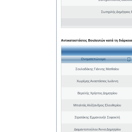
Σωτηρλής Δημήτριος
Αντικαταστάσεις Βουλευτών κατά τη διάρκεια
Ονοματεπώνυμο
Σουλαδάκης Γιάννης Ματθαίου
Χωρέμης Αναστάσιος Ιωάννη
Βερελής Χρήστος Δημητρίου
Μπαλτάς Αλέξανδρος Ελευθερίου
Στρατάκης Εμμανουήλ Σοφοκλή
Διαμαντοπούλου Άννα Δημητρίου