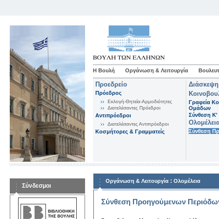
Η Βουλή
Οργάνωση & Λειτουργία
Βουλευτ
Προεδρείο
Διάσκεψη
Πρόεδρος
Κοινοβου
Εκλογή-Θητεία-Αρμοδιότητες
Γραφεία Κο
Διατελέσαντες Πρόεδροι
Ομάδων
Σύνθεση K'
Αντιπρόεδροι
Ολομέλει
Διατελέσαντες Αντιπρόεδροι
Σύνθεση Π
Κοσμήτορες & Γραμματείς
:
Οργάνωση & Λειτουργία
Ολομέλεια
Σύνδεσμοι
Σύνθεση Προηγούμενων Περιόδω