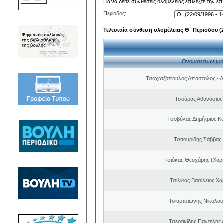
Για να δείτε συνθέσεις ολομέλειας επιλέξτε την ε
Περίοδος:
Τελευταία σύνθεση ολομέλειας Θ΄ Περιόδου (22
Ονοματεπώνυμο
Τσοχατζόπουλος Απόστολος - 
Τσούρας Αθανάσιος
Τσοβόλας Δημήτριος Κ
Τσιτουρίδης Σάββας
Τσιόκας Θεοχάρης (Χάρη
Τσιλίκας Βασίλειος Χ
Τσιαρτσιώνης Νικόλαο
Τσερτικίδης Παντελής