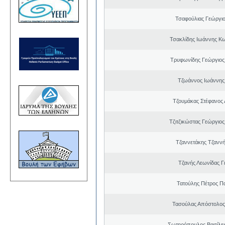
Τσαφούλιας Γεώργιο
Τσακλίδης Ιωάννης Κ
Τρυφωνίδης Γεώργιος
Τζωάννος Ιωάννης
Τζουμάκας Στέφανος 
Τζιτζικώστας Γεώργιο
Τζαννετάκης Τζαννή
Τζανής Λεωνίδας Γ
Τατούλης Πέτρος Π
Τασούλας Απόστολος
Σωτηρόπουλος Βασίλει