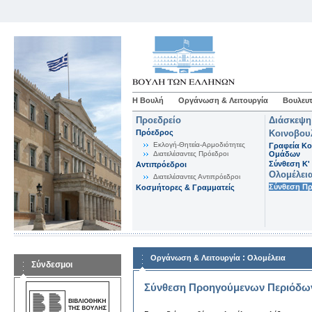
Η Βουλή
Οργάνωση & Λειτουργία
Βουλευτ
Προεδρείο
Διάσκεψη
Πρόεδρος
Κοινοβου
Εκλογή-Θητεία-Αρμοδιότητες
Γραφεία Κο
Διατελέσαντες Πρόεδροι
Ομάδων
Σύνθεση K'
Αντιπρόεδροι
Ολομέλει
Διατελέσαντες Αντιπρόεδροι
Σύνθεση Π
Κοσμήτορες & Γραμματείς
:
Οργάνωση & Λειτουργία
Ολομέλεια
Σύνδεσμοι
Σύνθεση Προηγούμενων Περιόδω