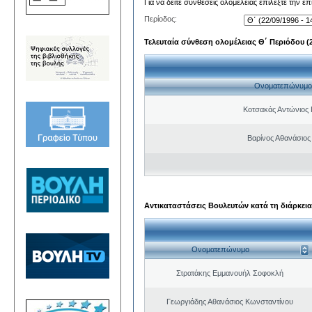
Για να δείτε συνθέσεις ολομέλειας επιλέξτε την ε
Περίοδος:
Τελευταία σύνθεση ολομέλειας Θ΄ Περιόδου (22
Ονοματεπώνυμο
Κοτσακάς Αντώνιος 
Βαρίνος Αθανάσιος
Αντικαταστάσεις Βουλευτών κατά τη διάρκεια
Ονοματεπώνυμο
Στρατάκης Εμμανουήλ Σοφοκλή
Γεωργιάδης Αθανάσιος Κωνσταντίνου