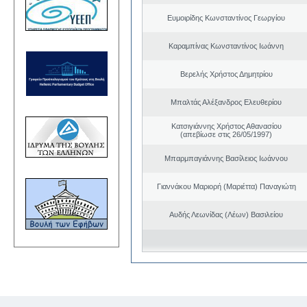
Ευμοιρίδης Κωνσταντίνος Γεωργίου
Καραμπίνας Κωνσταντίνος Ιωάννη
Βερελής Χρήστος Δημητρίου
Μπαλτάς Αλέξανδρος Ελευθερίου
Κατσιγιάννης Χρήστος Αθανασίου
(απεβίωσε στις 26/05/1997)
Μπαρμπαγιάννης Βασίλειος Ιωάννου
Γιαννάκου Μαριορή (Μαριέττα) Παναγιώτη
Αυδής Λεωνίδας (Λέων) Βασιλείου