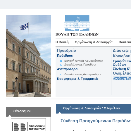
Η Βουλή
Οργάνωση & Λειτουργία
Βουλευτ
Προεδρείο
Διάσκεψη
Πρόεδρος
Κοινοβου
Εκλογή-Θητεία-Αρμοδιότητες
Γραφεία Κο
Διατελέσαντες Πρόεδροι
Ομάδων
Σύνθεση K'
Αντιπρόεδροι
Ολομέλει
Διατελέσαντες Αντιπρόεδροι
Σύνθεση Π
Κοσμήτορες & Γραμματείς
:
Οργάνωση & Λειτουργία
Ολομέλεια
Σύνδεσμοι
Σύνθεση Προηγούμενων Περιόδω