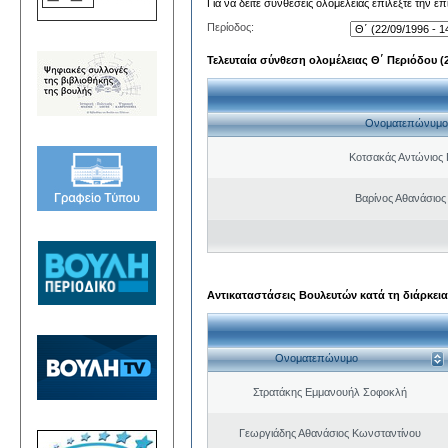
Για να δείτε συνθέσεις ολομέλειας επιλέξτε την ε
Περίοδος:
Τελευταία σύνθεση ολομέλειας Θ΄ Περιόδου (22
Ονοματεπώνυμο
Κοτσακάς Αντώνιος 
Βαρίνος Αθανάσιος
Αντικαταστάσεις Βουλευτών κατά τη διάρκεια
Ονοματεπώνυμο
Στρατάκης Εμμανουήλ Σοφοκλή
Γεωργιάδης Αθανάσιος Κωνσταντίνου