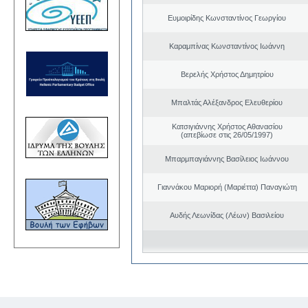
Ευμοιρίδης Κωνσταντίνος Γεωργίου
Καραμπίνας Κωνσταντίνος Ιωάννη
Βερελής Χρήστος Δημητρίου
Μπαλτάς Αλέξανδρος Ελευθερίου
Κατσιγιάννης Χρήστος Αθανασίου
(απεβίωσε στις 26/05/1997)
Μπαρμπαγιάννης Βασίλειος Ιωάννου
Γιαννάκου Μαριορή (Μαριέττα) Παναγιώτη
Αυδής Λεωνίδας (Λέων) Βασιλείου