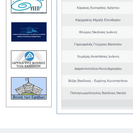
Κόρακας Ευστράτιος Χρήστου
Καρχιμάκης Μιχαήλ Ελευθερίου
Φλώρος Νικόλαος Ιωάννη
Γαρουφαλιάς Γεώργιος Βασιλείου
Χωρέμης Αναστάσιος Ιωάννη
Διαμαντοπούλου Άννα Δημητρίου
Βύζας Βασίλειος - Ευμένης Κωνσταντίνου
Παπαγεωργόπουλος Βασίλειος Νικήτα