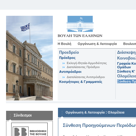
Η Βουλή
Οργάνωση & Λειτουργία
Βουλευτ
Προεδρείο
Διάσκεψη
Πρόεδρος
Κοινοβου
Εκλογή-Θητεία-Αρμοδιότητες
Γραφεία Κο
Διατελέσαντες Πρόεδροι
Ομάδων
Σύνθεση K'
Αντιπρόεδροι
Ολομέλει
Διατελέσαντες Αντιπρόεδροι
Σύνθεση Π
Κοσμήτορες & Γραμματείς
:
Οργάνωση & Λειτουργία
Ολομέλεια
Σύνδεσμοι
Σύνθεση Προηγούμενων Περιόδω