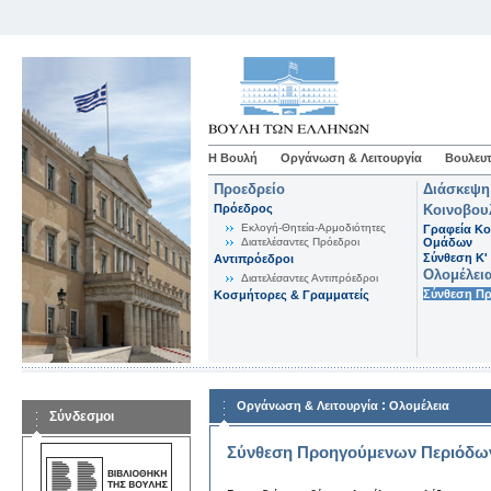
Η Βουλή
Οργάνωση & Λειτουργία
Βουλευτ
Προεδρείο
Διάσκεψη
Πρόεδρος
Κοινοβου
Εκλογή-Θητεία-Αρμοδιότητες
Γραφεία Κο
Διατελέσαντες Πρόεδροι
Ομάδων
Σύνθεση K'
Αντιπρόεδροι
Ολομέλει
Διατελέσαντες Αντιπρόεδροι
Σύνθεση Π
Κοσμήτορες & Γραμματείς
:
Οργάνωση & Λειτουργία
Ολομέλεια
Σύνδεσμοι
Σύνθεση Προηγούμενων Περιόδω