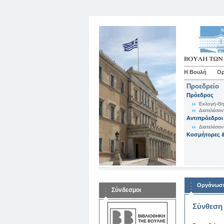
Η Βουλή
Ορ
Προεδρείο
Πρόεδρος
Εκλογή-Θη
Διατελέσαν
Αντιπρόεδροι
Διατελέσαν
Κοσμήτορες &
Οργάνωση
Σύνδεσμοι
Σύνθεση