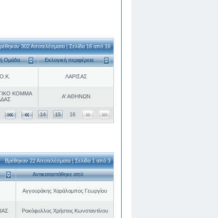
ρέθηκαν 302 Αποτελέσματα | Σελίδα 16 από 16
κή Ομάδα
Εκλογική περιφέρεια
Ο.Κ.
ΛΑΡΙΣΑΣ
ΤΙΚΟ ΚΟΜΜΑ
Α' ΑΘΗΝΩΝ
ΑΔΑΣ
14
15
16
Βρέθηκαν 22 Αποτελέσματα | Σελίδα 1 από 3
Αντικαταστάθηκε από
Αγγουράκης Χαράλαμπος Γεωργίου
ΙΑΣ
Ροκόφυλλος Χρήστος Κωνσταντίνου