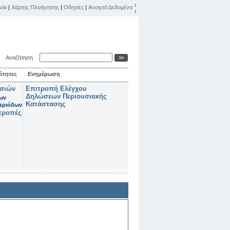
νία
|
Χάρτης Πλοήγησης
|
Οδηγίες
|
Ανοιχτά Δεδομένα
Αναζήτηση
ότητες
Ενημέρωση
ασιών
Επιτροπή Ελέγχου
Δηλώσεων Περιουσιακής
των
Κατάστασης
εριόδων
τροπές