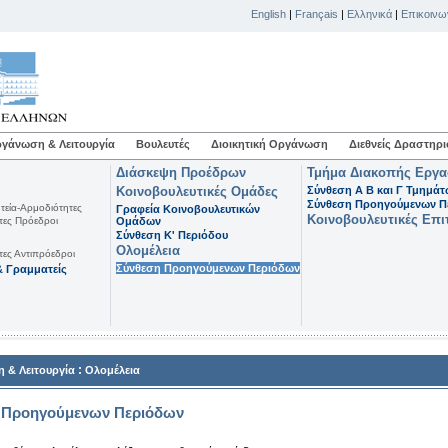
English
|
Français
|
Ελληνικά
|
Επικοινω
γάνωση & Λειτουργία
Βουλευτές
Διοικητική Οργάνωση
Διεθνείς Δραστηρι
Διάσκεψη Προέδρων
Τμήμα Διακοπής Εργ
Κοινοβουλευτικές Ομάδες
Σύνθεση Α Β και Γ Τμημά
Σύνθεση Προηγούμενων Π
τεία-Αρμοδιότητες
Γραφεία Κοινοβουλευτικών
Κοινοβουλευτικές Επι
τες Πρόεδροι
Ομάδων
Σύνθεση K' Περιόδου
Ολομέλεια
τες Αντιπρόεδροι
Σύνθεση Προηγούμενων Περιόδων
 Γραμματείς
:
 & Λειτουργία
Ολομέλεια
 Προηγούμενων Περιόδων