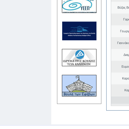
Βύζας Β
Γαρ
Γεωργ
Γιαννάκ
Δια
Ευμο
Καρα
Κα