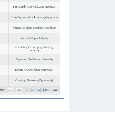
Παπαφιλίππου Νικόλαος Παντελή
Παπαδημόπουλος Ιωάννης Δημητρίου
Χατζηϊωαννίδης Βασίλειος Λαζάρου
Κοντού Μάρω Ανδρέα
Κοκελίδης Θεόδωρος (Ρούλης)
Ιωάννη
Δαμιανός Θεόδωρος Κλεάνθη
Κονταξής Αθανάσιος Δημητρίου
Κοκκίνης Νικόλαος Εμμανουήλ
δες:
1
2
3