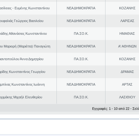
ασίλειος - Ευμένης Κωνσταντίνου
ΝΕΑ ΔΗΜΟΚΡΑΤΙΑ
ΚΟΖΑΝΗΣ
ουφαλιάς Γεώργιος Βασιλείου
ΝΕΑ ΔΗΜΟΚΡΑΤΙΑ
ΛΑΡΙΣΑΣ
ιάδης Αθανάσιος Κωνσταντίνου
ΠΑ.ΣΟ.Κ.
ΗΜΑΘΙΑΣ
ου Μαριορή (Μαριέττα) Παναγιώτη
ΝΕΑ ΔΗΜΟΚΡΑΤΙΑ
Α' ΑΘΗΝΩΝ
μαντοπούλου Άννα Δημητρίου
ΠΑ.ΣΟ.Κ.
ΚΟΖΑΝΗΣ
ιρίδης Κωνσταντίνος Γεωργίου
ΝΕΑ ΔΗΜΟΚΡΑΤΙΑ
ΔΡΑΜΑΣ
μπίνας Κωνσταντίνος Ιωάννη
ΝΕΑ ΔΗΜΟΚΡΑΤΙΑ
ΑΡΤΑΣ
ρχιμάκης Μιχαήλ Ελευθερίου
ΠΑ.ΣΟ.Κ.
ΛΑΣΙΘΙΟΥ
Εγγραφές: 1 - 10 από 22 - Σελί