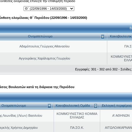
 συνθέσεις ολομέλειας επιλέξτε την επιθυμητή περίοδο
ύνθεση ολομέλειας Θ΄ Περιόδου (22/09/1996 - 14/03/2000)
Β
Ονοματεπώνυμο
Κοινοβουλευτι
Αδαμόπουλος Γεώργιος Αθανασίου
ΠΑ.Σ
ΚΟΜΜΟΥΝΙΣ
Αγγουράκης Χαράλαμπος Γεωργίου
ΕΛΛ
Εγγραφές: 301 - 302 από 302 - Σελίδες:
σεις Βουλευτών κατά τη διάρκεια της Περιόδου
Ονοματεπώνυμο
Κοινοβουλευτική Ομάδα
Εκλογική περιφέρεια
ΚΟΜΜΟΥΝΙΣΤΙΚΟ ΚΟΜΜΑ
ς Λεωνίδας (Λέων) Βασιλείου
Α' ΑΘΗΝΩΝ
ΕΛΛΑΔΑΣ
ερελής Χρήστος Δημητρίου
ΠΑ.ΣΟ.Κ.
ΑΙΤΩΛΟΑΚΑΡΝΑΝ