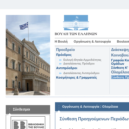
Η Βουλή
Οργάνωση & Λειτουργία
Βουλευτ
Προεδρείο
Διάσκεψη
Πρόεδρος
Κοινοβου
Εκλογή-Θητεία-Αρμοδιότητες
Γραφεία Κο
Διατελέσαντες Πρόεδροι
Ομάδων
Σύνθεση K'
Αντιπρόεδροι
Ολομέλει
Διατελέσαντες Αντιπρόεδροι
Σύνθεση Π
Κοσμήτορες & Γραμματείς
:
Οργάνωση & Λειτουργία
Ολομέλεια
Σύνδεσμοι
Σύνθεση Προηγούμενων Περιόδω