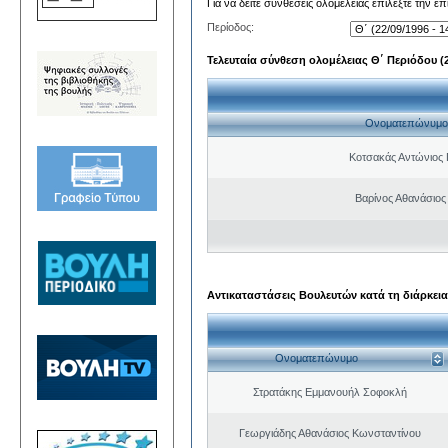
Για να δείτε συνθέσεις ολομέλειας επιλέξτε την ε
Περίοδος:
Τελευταία σύνθεση ολομέλειας Θ΄ Περιόδου (22
Ονοματεπώνυμο
Κοτσακάς Αντώνιος 
Βαρίνος Αθανάσιος
Αντικαταστάσεις Βουλευτών κατά τη διάρκεια
Ονοματεπώνυμο
Στρατάκης Εμμανουήλ Σοφοκλή
Γεωργιάδης Αθανάσιος Κωνσταντίνου