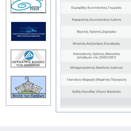
Ευμοιρίδης Κωνσταντίνος Γεωργίου
Καραμπίνας Κωνσταντίνος Ιωάννη
Βερελής Χρήστος Δημητρίου
Μπαλτάς Αλέξανδρος Ελευθερίου
Κατσιγιάννης Χρήστος Αθανασίου
(απεβίωσε στις 26/05/1997)
Μπαρμπαγιάννης Βασίλειος Ιωάννου
Γιαννάκου Μαριορή (Μαριέττα) Παναγιώτη
Αυδής Λεωνίδας (Λέων) Βασιλείου