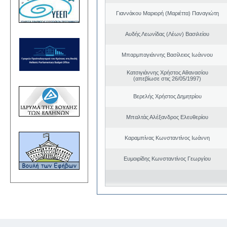
Γιαννάκου Μαριορή (Μαριέττα) Παναγιώτη
Αυδής Λεωνίδας (Λέων) Βασιλείου
Μπαρμπαγιάννης Βασίλειος Ιωάννου
Κατσιγιάννης Χρήστος Αθανασίου
(απεβίωσε στις 26/05/1997)
Βερελής Χρήστος Δημητρίου
Μπαλτάς Αλέξανδρος Ελευθερίου
Καραμπίνας Κωνσταντίνος Ιωάννη
Ευμοιρίδης Κωνσταντίνος Γεωργίου