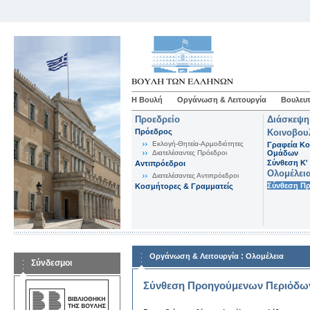
Η Βουλή
Οργάνωση & Λειτουργία
Βουλευτ
Προεδρείο
Διάσκεψη
Πρόεδρος
Κοινοβου
Εκλογή-Θητεία-Αρμοδιότητες
Γραφεία Κο
Διατελέσαντες Πρόεδροι
Ομάδων
Σύνθεση K'
Αντιπρόεδροι
Ολομέλει
Διατελέσαντες Αντιπρόεδροι
Σύνθεση Π
Κοσμήτορες & Γραμματείς
:
Οργάνωση & Λειτουργία
Ολομέλεια
Σύνδεσμοι
Σύνθεση Προηγούμενων Περιόδω