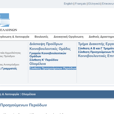
English
|
Français
|
Ελληνικά
|
Επικοινω
γάνωση & Λειτουργία
Βουλευτές
Διοικητική Οργάνωση
Διεθνείς Δραστηρι
Διάσκεψη Προέδρων
Τμήμα Διακοπής Εργ
Κοινοβουλευτικές Ομάδες
Σύνθεση Α Β και Γ Τμημά
Σύνθεση Προηγούμενων Π
τεία-Αρμοδιότητες
Γραφεία Κοινοβουλευτικών
Κοινοβουλευτικές Επι
τες Πρόεδροι
Ομάδων
Σύνθεση K' Περιόδου
Ολομέλεια
τες Αντιπρόεδροι
Σύνθεση Προηγούμενων Περιόδων
 Γραμματείς
:
 & Λειτουργία
Ολομέλεια
 Προηγούμενων Περιόδων