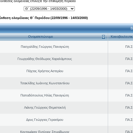
 συνθέσεις ολομέλειας επιλέξτε την επιθυμητή περίοδο
ύνθεση ολομέλειας Θ΄ Περιόδου (22/09/1996 - 14/03/2000)
Β
Ονοματεπώνυμο
Κοινοβουλευτι
Πασχαλίδης Γεώργιος Παναγιώτη
ΠΑ.Σ
Γεωργιάδης Θεόδωρος Χαραλάμπους
ΠΑ.Σ
Πάχτας Χρήστος Αστερίου
ΠΑ.Σ
Τσακλίδης Ιωάννης Κωνσταντίνου
ΠΑ.Σ
Παπαδόπουλος Ηλίας Παναγιώτη
ΠΑ.Σ
Λιάνης Γεώργιος Θεμιστοκλή
ΠΑ.Σ
Δρυς Γεώργιος Γερασίμου
ΠΑ.Σ
Κοντομάρης Ευτύχιος Σπυρίδωνος
ΠΑ.Σ