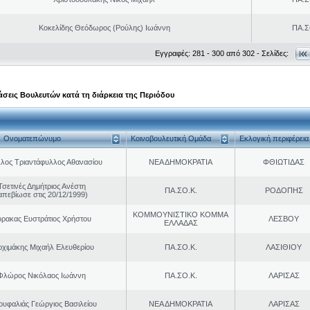
Κοκελίδης Θεόδωρος (Ρούλης) Ιωάννη
ΠΑ.Σ
Εγγραφές: 281 - 300 από 302 - Σελίδες:
σεις Βουλευτών κατά τη διάρκεια της Περιόδου
Ονοματεπώνυμο
Κοινοβουλευτική Ομάδα
Εκλογική περιφέρεια
λος Τριαντάφυλλος Αθανασίου
ΝΕΑ ΔΗΜΟΚΡΑΤΙΑ
ΦΘΙΩΤΙΔΑΣ
Τσετινές Δημήτριος Ανέστη
ΠΑ.ΣΟ.Κ.
ΡΟΔΟΠΗΣ
απεβίωσε στις 20/12/1999)
ΚΟΜΜΟΥΝΙΣΤΙΚΟ ΚΟΜΜΑ
ρακας Ευστράτιος Χρήστου
ΛΕΣΒΟΥ
ΕΛΛΑΔΑΣ
ρχιμάκης Μιχαήλ Ελευθερίου
ΠΑ.ΣΟ.Κ.
ΛΑΣΙΘΙΟΥ
Φλώρος Νικόλαος Ιωάννη
ΠΑ.ΣΟ.Κ.
ΛΑΡΙΣΑΣ
ουφαλιάς Γεώργιος Βασιλείου
ΝΕΑ ΔΗΜΟΚΡΑΤΙΑ
ΛΑΡΙΣΑΣ