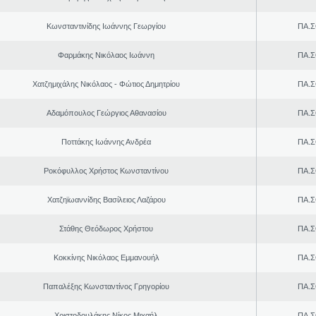
Κωνσταντινίδης Ιωάννης Γεωργίου
ΠΑ.Σ
Φαρμάκης Νικόλαος Ιωάννη
ΠΑ.Σ
Χατζημιχάλης Νικόλαος - Φώτιος Δημητρίου
ΠΑ.Σ
Αδαμόπουλος Γεώργιος Αθανασίου
ΠΑ.Σ
Ποττάκης Ιωάννης Ανδρέα
ΠΑ.Σ
Ροκόφυλλος Χρήστος Κωνσταντίνου
ΠΑ.Σ
Χατζηϊωαννίδης Βασίλειος Λαζάρου
ΠΑ.Σ
Στάθης Θεόδωρος Χρήστου
ΠΑ.Σ
Κοκκίνης Νικόλαος Εμμανουήλ
ΠΑ.Σ
Παπαλέξης Κωνσταντίνος Γρηγορίου
ΠΑ.Σ
Χριστοδουλάκης Νίκος Μιχαήλ
ΠΑ.Σ