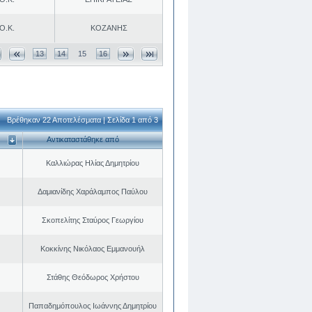
Ο.Κ.
ΚΟΖΑΝΗΣ
13
14
15
16
Βρέθηκαν 22 Αποτελέσματα | Σελίδα 1 από 3
Αντικαταστάθηκε από
Καλλιώρας Ηλίας Δημητρίου
Δαμιανίδης Χαράλαμπος Παύλου
Σκοπελίτης Σταύρος Γεωργίου
Κοκκίνης Νικόλαος Εμμανουήλ
Στάθης Θεόδωρος Χρήστου
Παπαδημόπουλος Ιωάννης Δημητρίου