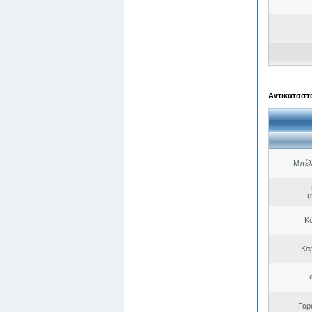
Αντικαταστά
Μπέλ
(
Κό
Κα
Γαρ