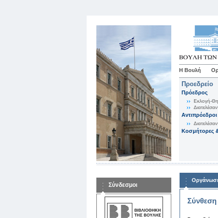
Η Βουλή
Ορ
Προεδρείο
Πρόεδρος
Εκλογή-Θη
Διατελέσαν
Αντιπρόεδροι
Διατελέσαν
Κοσμήτορες &
Οργάνωση
Σύνδεσμοι
Σύνθεση