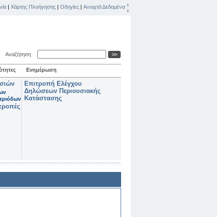
νία
|
Χάρτης Πλοήγησης
|
Οδηγίες
|
Ανοιχτά Δεδομένα
Αναζήτηση
ότητες
Ενημέρωση
ασιών
Επιτροπή Ελέγχου
Δηλώσεων Περιουσιακής
των
Κατάστασης
εριόδων
τροπές