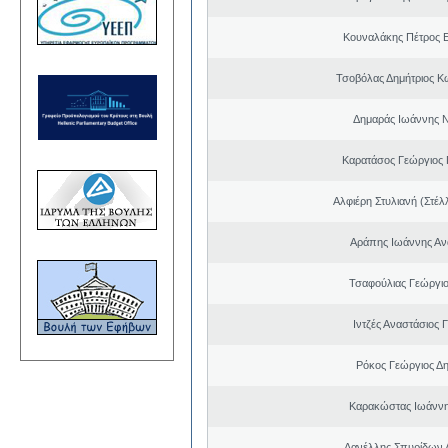
Κουναλάκης Πέτρος 
Τσοβόλας Δημήτριος Κ
Δημαράς Ιωάννης 
Καρατάσος Γεώργιος
Αλφιέρη Στυλιανή (Στέλ
Αράπης Ιωάννης Αν
Τσαφούλιας Γεώργιο
Ιντζές Αναστάσιος 
Ρόκος Γεώργιος Δη
Καρακώστας Ιωάννη
Δανέλλης Σπυρίδων 