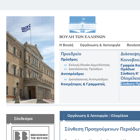
Η Βουλή
Οργάνωση & Λειτουργία
Βουλευτ
Προεδρείο
Διάσκεψη
Πρόεδρος
Κοινοβου
Εκλογή-Θητεία-Αρμοδιότητες
Γραφεία Κο
Διατελέσαντες Πρόεδροι
Ομάδων
Σύνθεση K'
Αντιπρόεδροι
Ολομέλει
Διατελέσαντες Αντιπρόεδροι
Σύνθεση Π
Κοσμήτορες & Γραμματείς
:
Οργάνωση & Λειτουργία
Ολομέλεια
Σύνδεσμοι
Σύνθεση Προηγούμενων Περιόδω