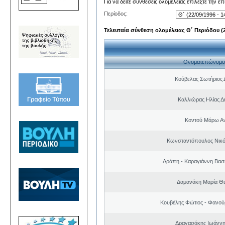
Για να δείτε συνθέσεις ολομέλειας επιλέξτε την ε
Περίοδος:
Τελευταία σύνθεση ολομέλειας Θ΄ Περιόδου (22
Ονοματεπώνυμο
Κούβελας Σωτήριος 
Καλλιώρας Ηλίας Δ
Κοντού Μάρω Α
Κωνσταντόπουλος Νικό
Αράπη - Καραγιάννη Βασι
Δαμανάκη Μαρία Θ
Κουβέλης Φώτιος - Φανού
Δραγασάκης Ιωάννη