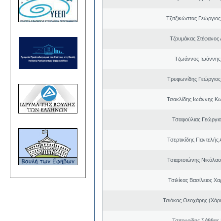
Τζιτζικώστας Γεώργιο
Τζουμάκας Στέφανος 
Τζωάννος Ιωάννης
Τρυφωνίδης Γεώργιος
Τσακλίδης Ιωάννης Κ
Τσαφούλιας Γεώργιο
Τσερτικίδης Παντελής
Τσιαρτσιώνης Νικόλαο
Τσιλίκας Βασίλειος Χ
Τσιόκας Θεοχάρης (Χάρη
Τσιτουρίδης Σάββας