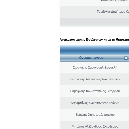
Τσοβόλας Δημήτριος Κ
Αντικαταστάσεις Βουλευτών κατά τη διάρκεια
Ονοματεπώνυμο
Στρατάκης Εμμανουήλ Σοφοκλή
Γεωργιάδης Αθανάσιος Κωνσταντίνου
Ευμοιρίδης Κωνσταντίνος Γεωργίου
Καραμπίνας Κωνσταντίνος Ιωάννη
Βερελής Χρήστος Δημητρίου
Μπαλτάς Αλέξανδρος Ελευθερίου