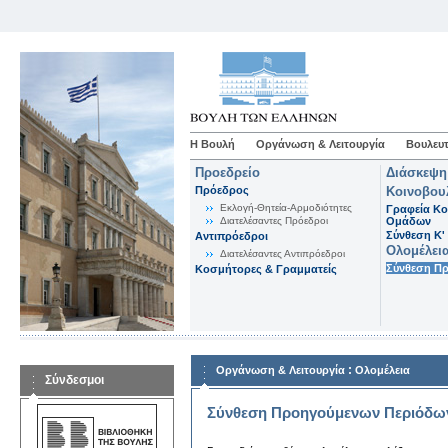
Η Βουλή
Οργάνωση & Λειτουργία
Βουλευτ
Προεδρείο
Διάσκεψη
Πρόεδρος
Κοινοβου
Εκλογή-Θητεία-Αρμοδιότητες
Γραφεία Κο
Διατελέσαντες Πρόεδροι
Ομάδων
Σύνθεση K'
Αντιπρόεδροι
Ολομέλει
Διατελέσαντες Αντιπρόεδροι
Σύνθεση Π
Κοσμήτορες & Γραμματείς
:
Οργάνωση & Λειτουργία
Ολομέλεια
Σύνδεσμοι
Σύνθεση Προηγούμενων Περιόδω