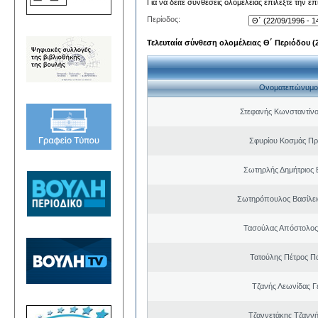
Για να δείτε συνθέσεις ολομέλειας επιλέξτε την ε
Περίοδος:
Τελευταία σύνθεση ολομέλειας Θ΄ Περιόδου (22
Ονοματεπώνυμο
Στεφανής Κωνσταντίνο
Σφυρίου Κοσμάς Π
Σωτηρλής Δημήτριος
Σωτηρόπουλος Βασίλει
Τασούλας Απόστολος
Τατούλης Πέτρος Π
Τζανής Λεωνίδας Γ
Τζαννετάκης Τζαννή