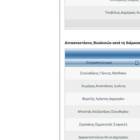
Τσοβόλας Δημήτριος Κ
Αντικαταστάσεις Βουλευτών κατά τη διάρκεια
Ονοματεπώνυμο
Σουλαδάκης Γιάννης Ματθαίου
Χωρέμης Αναστάσιος Ιωάννη
Βερελής Χρήστος Δημητρίου
Μπαλτάς Αλέξανδρος Ελευθερίου
Στρατάκης Εμμανουήλ Σοφοκλή
Διαμαντοπούλου Άννα Δημητρίου