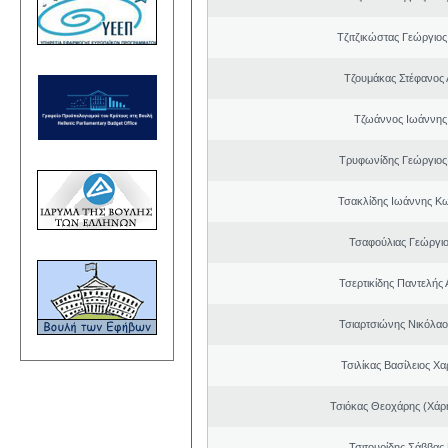
Τζιτζικώστας Γεώργιο
Τζουμάκας Στέφανος 
Τζωάννος Ιωάννης
Τρυφωνίδης Γεώργιος
Τσακλίδης Ιωάννης Κ
Τσαφούλιας Γεώργιο
Τσερτικίδης Παντελής
Τσιαρτσιώνης Νικόλαο
Τσιλίκας Βασίλειος Χ
Τσιόκας Θεοχάρης (Χάρη
Τσιτουρίδης Σάββας