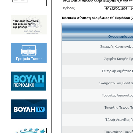
Για να δείτε συνθέσεις ολομέλειας επιλέξτε την ε
Περίοδος:
Τελευταία σύνθεση ολομέλειας Θ΄ Περιόδου (22
Ονοματεπώνυμο
Στεφανής Κωνσταντίνο
Σφυρίου Κοσμάς Π
Σωτηρλής Δημήτριος
Σωτηρόπουλος Βασίλει
Τασούλας Απόστολος
Τατούλης Πέτρος Π
Τζανής Λεωνίδας Γ
Τζαννετάκης Τζαννή