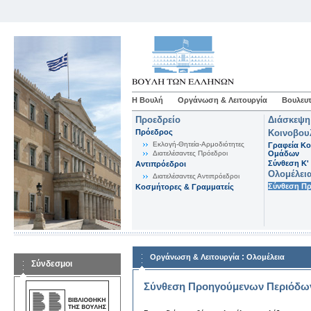
Η Βουλή
Οργάνωση & Λειτουργία
Βουλευτ
Προεδρείο
Διάσκεψη
Πρόεδρος
Κοινοβου
Εκλογή-Θητεία-Αρμοδιότητες
Γραφεία Κο
Διατελέσαντες Πρόεδροι
Ομάδων
Σύνθεση K'
Αντιπρόεδροι
Ολομέλει
Διατελέσαντες Αντιπρόεδροι
Σύνθεση Π
Κοσμήτορες & Γραμματείς
:
Οργάνωση & Λειτουργία
Ολομέλεια
Σύνδεσμοι
Σύνθεση Προηγούμενων Περιόδω