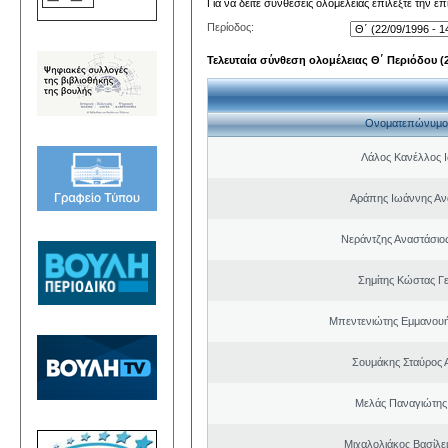
Για να δείτε συνθέσεις ολομέλειας επιλέξτε την ε
Περίοδος:
Τελευταία σύνθεση ολομέλειας Θ΄ Περιόδου (22
Ονοματεπώνυμο
Λάλος Κανέλλος 
Αράπης Ιωάννης Αν
Νεράντζης Αναστάσιος
Σημίτης Κώστας Γ
Μπεντενιώτης Εμμανου
Σουμάκης Σταύρος Α
Μελάς Παναγιώτης
Μιχαλολιάκος Βασίλε