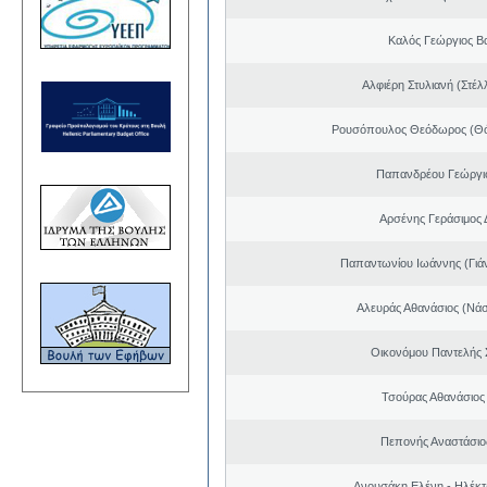
Καλός Γεώργιος Βα
Αλφιέρη Στυλιανή (Στέλ
Ρουσόπουλος Θεόδωρος (Θό
Παπανδρέου Γεώργι
Αρσένης Γεράσιμος 
Παπαντωνίου Ιωάννης (Γιά
Αλευράς Αθανάσιος (Νάσ
Οικονόμου Παντελής
Τσούρας Αθανάσιος
Πεπονής Αναστάσιο
Ανουσάκη Ελένη - Ηλέκ