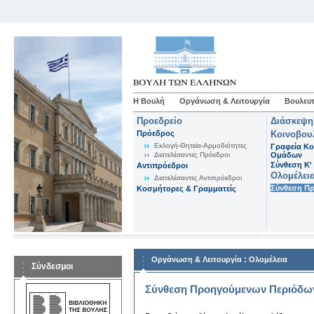
Η Βουλή
Οργάνωση & Λειτουργία
Βουλευτ
Προεδρείο
Διάσκεψη
Πρόεδρος
Κοινοβου
Εκλογή-Θητεία-Αρμοδιότητες
Γραφεία Κο
Διατελέσαντες Πρόεδροι
Ομάδων
Σύνθεση K'
Αντιπρόεδροι
Ολομέλει
Διατελέσαντες Αντιπρόεδροι
Σύνθεση Π
Κοσμήτορες & Γραμματείς
:
Οργάνωση & Λειτουργία
Ολομέλεια
Σύνδεσμοι
Σύνθεση Προηγούμενων Περιόδω