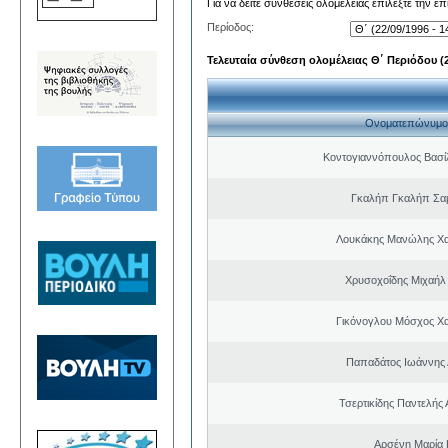
Για να δείτε συνθέσεις ολομέλειας επιλέξτε την ε
Περίοδος:
Τελευταία σύνθεση ολομέλειας Θ΄ Περιόδου (22
Ονοματεπώνυμο
Κοντογιαννόπουλος Βασίλ
Γκαλήπ Γκαλήπ Σα
Λουκάκης Μανώλης Χ
Χρυσοχοΐδης Μιχαήλ 
Γικόνογλου Μόσχος Χ
Παπαδάτος Ιωάννης 
Τσερτικίδης Παντελής
Αρσένη Μαρία 