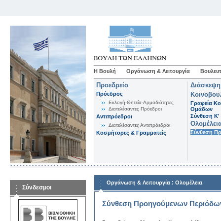
Η Βουλή
Οργάνωση & Λειτουργία
Βουλευτ
Προεδρείο
Διάσκεψη
Πρόεδρος
Κοινοβου
Εκλογή-Θητεία-Αρμοδιότητες
Γραφεία Κο
Διατελέσαντες Πρόεδροι
Ομάδων
Σύνθεση K'
Αντιπρόεδροι
Ολομέλει
Διατελέσαντες Αντιπρόεδροι
Σύνθεση Π
Κοσμήτορες & Γραμματείς
:
Οργάνωση & Λειτουργία
Ολομέλεια
Σύνδεσμοι
Σύνθεση Προηγούμενων Περιόδω