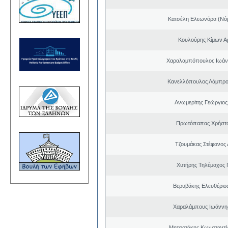
Κατσέλη Ελεωνόρα (Νό
Κουλούρης Κίμων Αρ
Χαραλαμπόπουλος Ιωάν
Κανελλόπουλος Λάμπρο
Ανωμερίτης Γεώργιος
Πρωτόπαπας Χρήστο
Τζουμάκας Στέφανος 
Χυτήρης Τηλέμαχος 
Βερυβάκης Ελευθέριος
Χαραλάμπους Ιωάννη
Μητσοτάκης Κωνσταντί