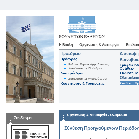
Η Βουλή
Οργάνωση & Λειτουργία
Βουλευτ
Προεδρείο
Διάσκεψη
Πρόεδρος
Κοινοβου
Εκλογή-Θητεία-Αρμοδιότητες
Γραφεία Κο
Διατελέσαντες Πρόεδροι
Ομάδων
Σύνθεση K'
Αντιπρόεδροι
Ολομέλει
Διατελέσαντες Αντιπρόεδροι
Σύνθεση Π
Κοσμήτορες & Γραμματείς
:
Οργάνωση & Λειτουργία
Ολομέλεια
Σύνδεσμοι
Σύνθεση Προηγούμενων Περιόδω