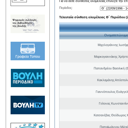
Για να δείτε συνθέσεις ολομέλειας επιλέξτε την ε
Περίοδος:
Τελευταία σύνθεση ολομέλειας Θ΄ Περιόδου (22
Ονοματεπώνυμο
Μιχελογιάννης Ιωσήφ
Μαρκογιαννάκης Χρήστ
Παπανδρέου Βασιλική (
Κακλαμάνης Απόστολ
Γιαννόπουλος Ευάγγελ
Γείτονας Κωνσταντίν
Κατσανέβας Θεόδωρος 
Παπαϊωάννου Μιλτιά