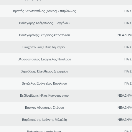
Βρεττός Κωνσταντίνος (Ντίνος) Σπυρίδωνος
ΠΑ.Σ
Βούλγαρης Αλέξανδρος Ευαγγέλου
ΠΑ.Σ
Βουλγαράκης Γεώργιος Αποστόλου
ΝΕΑ ΔΗΜ
Βλαχόπουλος Ηλίας Δημητρίου
ΠΑ.Σ
Βλασσόπουλος Ευάγγελος Νικολάου
ΠΑ.Σ
Βερυβάκης Ελευθέριος Δημητρίου
ΠΑ.Σ
Βενιζέλος Ευάγγελος Βασιλείου
ΠΑ.Σ
Βεζδρεβάνης Ηλίας Κωνσταντίνου
ΝΕΑ ΔΗΜ
Βαρίνος Αθανάσιος Σπύρου
ΝΕΑ ΔΗΜ
Βαρβιτσιώτης Ιωάννης Μιλτιάδη
ΝΕΑ ΔΗΜ
Βαλυράκης Ιωσήφ Ιωαν.
ΠΑ.Σ