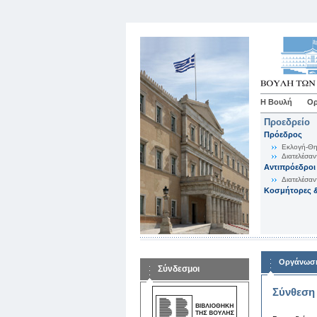
Η Βουλή
Ορ
Προεδρείο
Πρόεδρος
Εκλογή-Θη
Διατελέσαν
Αντιπρόεδροι
Διατελέσαν
Κοσμήτορες &
Οργάνωση
Σύνδεσμοι
Σύνθεση