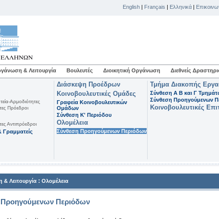
English
|
Français
|
Ελληνικά
|
Επικοινω
γάνωση & Λειτουργία
Βουλευτές
Διοικητική Οργάνωση
Διεθνείς Δραστηρι
Διάσκεψη Προέδρων
Τμήμα Διακοπής Εργ
Κοινοβουλευτικές Ομάδες
Σύνθεση Α Β και Γ Τμημά
Σύνθεση Προηγούμενων Π
τεία-Αρμοδιότητες
Γραφεία Κοινοβουλευτικών
Κοινοβουλευτικές Επι
τες Πρόεδροι
Ομάδων
Σύνθεση K' Περιόδου
Ολομέλεια
τες Αντιπρόεδροι
Σύνθεση Προηγούμενων Περιόδων
 Γραμματείς
:
 & Λειτουργία
Ολομέλεια
 Προηγούμενων Περιόδων