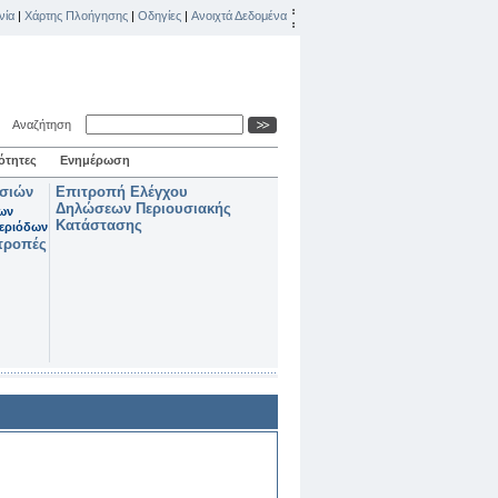
νία
|
Χάρτης Πλοήγησης
|
Οδηγίες
|
Ανοιχτά Δεδομένα
Αναζήτηση
ότητες
Ενημέρωση
ασιών
Επιτροπή Ελέγχου
Δηλώσεων Περιουσιακής
των
Κατάστασης
εριόδων
τροπές