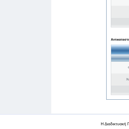
Αντικαταστά
Χ
WEB-Mail
WEB-Apps
|
|
|
Όροι χρήσης
Προσωπικά
Η Διαδικτυακή 