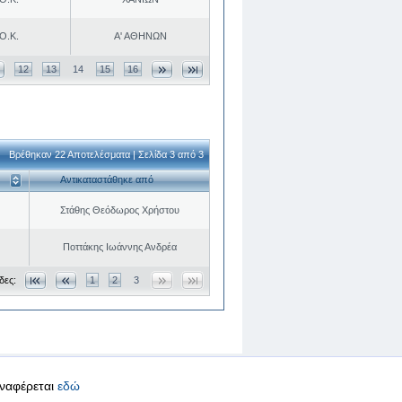
Ο.Κ.
Α' ΑΘΗΝΩΝ
12
13
14
15
16
Βρέθηκαν 22 Αποτελέσματα | Σελίδα 3 από 3
Αντικαταστάθηκε από
Στάθης Θεόδωρος Χρήστου
Ποττάκης Ιωάννης Ανδρέα
δες:
1
2
3
αναφέρεται
εδώ