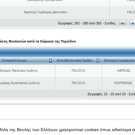
Αρσένης Γεράσιμος Διονυσίου
ΠΑ.Σ
Εγγραφές: 261 - 280 από 302 - Σελίδες:
σεις Βουλευτών κατά τη διάρκεια της Περιόδου
Ονοματεπώνυμο
Κοινοβουλευτική Ομάδα
Εκλογική περιφέρεια
Φλώρος Νικόλαος Ιωάννη
ΠΑ.ΣΟ.Κ.
ΛΑΡΙΣΑΣ
ωρέμης Αναστάσιος Ιωάννη
ΠΑ.ΣΟ.Κ.
ΚΟΡΙΝΘΙΑΣ
Εγγραφές: 21 - 22 από 22 - Σελί
|
|
 δεδομένα
Ασφάλεια & Πρόσβαση
Πύλη της Βουλής των Ελλήνων χρησιμοποιεί cookies όπως ειδικότερα 