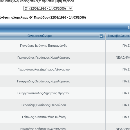
 συνθέσεις ολομέλειας επιλέξτε την επιθυμητή περίοδο
ύνθεση ολομέλειας Θ΄ Περιόδου (22/09/1996 - 14/03/2000)
Β
Ονοματεπώνυμο
Κοινοβουλευτι
Γιαννάκης Ιωάννης Επαμεινώνδα
ΠΑ.Σ
Γιακουμάτος Γεράσιμος Χαραλάμπους
ΝΕΑ ΔΗΜ
Γεωργόπουλος Δημήτριος Αθανασίου
ΠΑ.Σ
Γεωργιάδης Θεόδωρος Χαραλάμπους
ΠΑ.Σ
Γεωργακόπουλος Δημήτριος Χρήστου
ΠΑ.Σ
Γερανίδης Βασίλειος Θεοδώρου
ΠΑ.Σ
Γείτονας Κωνσταντίνος Ιωάννη
ΠΑ.Σ
Βυζοβίτης Χρήστος Κωνσταντίνου
ΝΕΑ ΔΗΜ