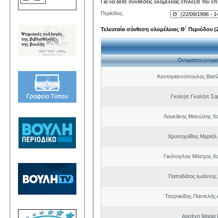
Για να δείτε συνθέσεις ολομέλειας επιλέξτε την ε
Περίοδος:
Τελευταία σύνθεση ολομέλειας Θ΄ Περιόδου (22
Ονοματεπώνυμο
Κοντογιαννόπουλος Βασίλ
Γκαλήπ Γκαλήπ Σα
Λουκάκης Μανώλης Χ
Χρυσοχοΐδης Μιχαήλ 
Γικόνογλου Μόσχος Χ
Παπαδάτος Ιωάννης 
Τσερτικίδης Παντελής
Αρσένη Μαρία 