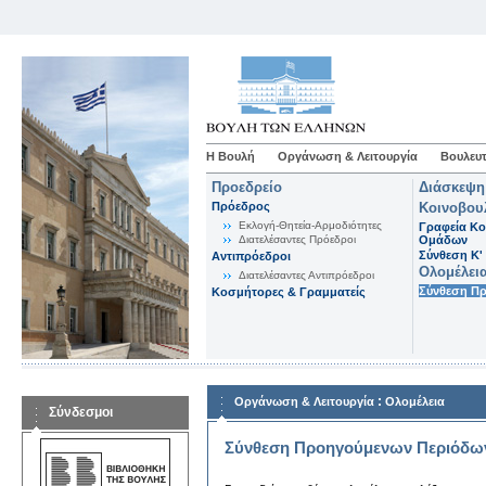
Η Βουλή
Οργάνωση & Λειτουργία
Βουλευτ
Προεδρείο
Διάσκεψη
Πρόεδρος
Κοινοβου
Εκλογή-Θητεία-Αρμοδιότητες
Γραφεία Κο
Διατελέσαντες Πρόεδροι
Ομάδων
Σύνθεση K'
Αντιπρόεδροι
Ολομέλει
Διατελέσαντες Αντιπρόεδροι
Σύνθεση Π
Κοσμήτορες & Γραμματείς
:
Οργάνωση & Λειτουργία
Ολομέλεια
Σύνδεσμοι
Σύνθεση Προηγούμενων Περιόδω