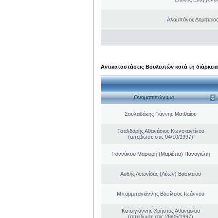
Αλαμπάνος Δημήτριο
Αντικαταστάσεις Βουλευτών κατά τη διάρκεια
Ονοματεπώνυμο
Σουλαδάκης Γιάννης Ματθαίου
Τσαλδάρης Αθανάσιος Κωνσταντίνου
(απεβίωσε στις 04/10/1997)
Γιαννάκου Μαριορή (Μαριέττα) Παναγιώτη
Αυδής Λεωνίδας (Λέων) Βασιλείου
Μπαρμπαγιάννης Βασίλειος Ιωάννου
Κατσιγιάννης Χρήστος Αθανασίου
(απεβίωσε στις 26/05/1997)