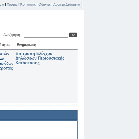
νία
|
Χάρτης Πλοήγησης
|
Οδηγίες
|
Ανοιχτά Δεδομένα
Αναζήτηση
ότητες
Ενημέρωση
ασιών
Επιτροπή Ελέγχου
Δηλώσεων Περιουσιακής
των
Κατάστασης
εριόδων
τροπές