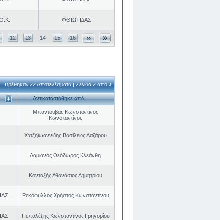
Ο.Κ.
ΦΘΙΩΤΙΔΑΣ
12
13
14
15
16
Βρέθηκαν 22 Αποτελέσματα | Σελίδα 2 από 3
Αντικαταστάθηκε από
Μπαντουβάς Κωνσταντίνος
Κωνσταντίνου
Χατζηϊωαννίδης Βασίλειος Λαζάρου
Δαμιανός Θεόδωρος Κλεάνθη
Κονταξής Αθανάσιος Δημητρίου
ΙΑΣ
Ροκόφυλλος Χρήστος Κωνσταντίνου
ΙΑΣ
Παπαλέξης Κωνσταντίνος Γρηγορίου