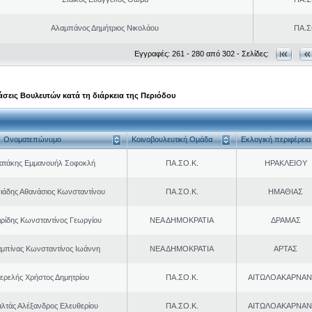
Αλαμπάνος Δημήτριος Νικολάου
ΠΑ.Σ
Εγγραφές: 261 - 280 από 302 - Σελίδες:
σεις Βουλευτών κατά τη διάρκεια της Περιόδου
Ονοματεπώνυμο
Κοινοβουλευτική Ομάδα
Εκλογική περιφέρεια
ρατάκης Εμμανουήλ Σοφοκλή
ΠΑ.ΣΟ.Κ.
ΗΡΑΚΛΕΙΟΥ
ιάδης Αθανάσιος Κωνσταντίνου
ΠΑ.ΣΟ.Κ.
ΗΜΑΘΙΑΣ
ιρίδης Κωνσταντίνος Γεωργίου
ΝΕΑ ΔΗΜΟΚΡΑΤΙΑ
ΔΡΑΜΑΣ
μπίνας Κωνσταντίνος Ιωάννη
ΝΕΑ ΔΗΜΟΚΡΑΤΙΑ
ΑΡΤΑΣ
ερελής Χρήστος Δημητρίου
ΠΑ.ΣΟ.Κ.
ΑΙΤΩΛΟΑΚΑΡΝΑΝ
λτάς Αλέξανδρος Ελευθερίου
ΠΑ.ΣΟ.Κ.
ΑΙΤΩΛΟΑΚΑΡΝΑΝ