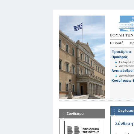
Η Βουλή
Ορ
Προεδρείο
Πρόεδρος
Εκλογή-Θη
Διατελέσαν
Αντιπρόεδροι
Διατελέσαν
Κοσμήτορες &
Οργάνωση
Σύνδεσμοι
Σύνθεση