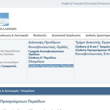
English
|
Français
|
Ελληνικά
|
Επικοινω
γάνωση & Λειτουργία
Βουλευτές
Διοικητική Οργάνωση
Διεθνείς Δραστηρι
Διάσκεψη Προέδρων
Τμήμα Διακοπής Εργ
Κοινοβουλευτικές Ομάδες
Σύνθεση Α Β και Γ Τμημά
Σύνθεση Προηγούμενων Π
τεία-Αρμοδιότητες
Γραφεία Κοινοβουλευτικών
Κοινοβουλευτικές Επι
τες Πρόεδροι
Ομάδων
Σύνθεση K' Περιόδου
Ολομέλεια
τες Αντιπρόεδροι
Σύνθεση Προηγούμενων Περιόδων
 Γραμματείς
:
 & Λειτουργία
Ολομέλεια
 Προηγούμενων Περιόδων