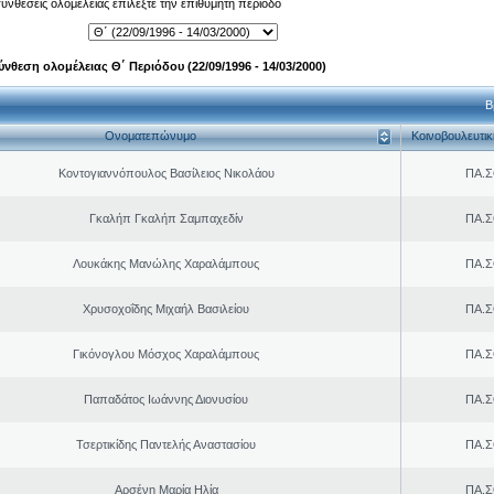
 συνθέσεις ολομέλειας επιλέξτε την επιθυμητή περίοδο
ύνθεση ολομέλειας Θ΄ Περιόδου (22/09/1996 - 14/03/2000)
Β
Ονοματεπώνυμο
Κοινοβουλευτι
Κοντογιαννόπουλος Βασίλειος Νικολάου
ΠΑ.Σ
Γκαλήπ Γκαλήπ Σαμπαχεδίν
ΠΑ.Σ
Λουκάκης Μανώλης Χαραλάμπους
ΠΑ.Σ
Χρυσοχοΐδης Μιχαήλ Βασιλείου
ΠΑ.Σ
Γικόνογλου Μόσχος Χαραλάμπους
ΠΑ.Σ
Παπαδάτος Ιωάννης Διονυσίου
ΠΑ.Σ
Τσερτικίδης Παντελής Αναστασίου
ΠΑ.Σ
Αρσένη Μαρία Ηλία
ΠΑ.Σ