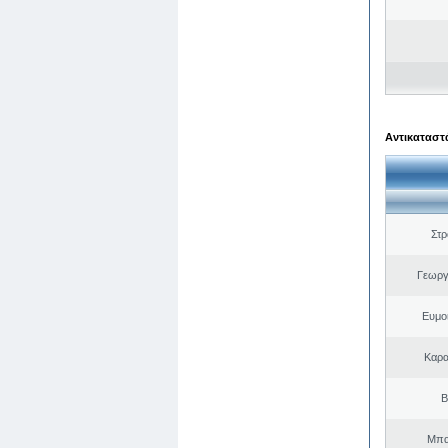
Αντικαταστά
Στ
Γεωργ
Ευμο
Καρα
Β
Μπα