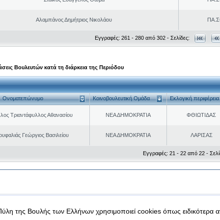
Αλαμπάνος Δημήτριος Νικολάου
ΠΑ.Σ
Εγγραφές: 261 - 280 από 302 - Σελίδες:
σεις Βουλευτών κατά τη διάρκεια της Περιόδου
Ονοματεπώνυμο
Κοινοβουλευτική Ομάδα
Εκλογική περιφέρεια
λος Τριαντάφυλλος Αθανασίου
ΝΕΑ ΔΗΜΟΚΡΑΤΙΑ
ΦΘΙΩΤΙΔΑΣ
ουφαλιάς Γεώργιος Βασιλείου
ΝΕΑ ΔΗΜΟΚΡΑΤΙΑ
ΛΑΡΙΣΑΣ
Εγγραφές: 21 - 22 από 22 - Σελί
|
|
 δεδομένα
Ασφάλεια & Πρόσβαση
Πύλη της Βουλής των Ελλήνων χρησιμοποιεί cookies όπως ειδικότερα 