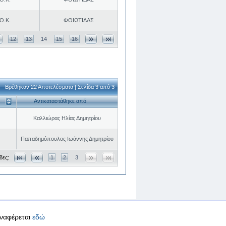
Ο.Κ.
ΦΘΙΩΤΙΔΑΣ
12
13
14
15
16
Βρέθηκαν 22 Αποτελέσματα | Σελίδα 3 από 3
Αντικαταστάθηκε από
Καλλιώρας Ηλίας Δημητρίου
Παπαδημόπουλος Ιωάννης Δημητρίου
δες:
1
2
3
αναφέρεται
εδώ