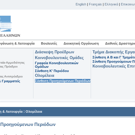
English
|
Français
|
Ελληνικά
|
Επικοινω
γάνωση & Λειτουργία
Βουλευτές
Διοικητική Οργάνωση
Διεθνείς Δραστηρι
Διάσκεψη Προέδρων
Τμήμα Διακοπής Εργ
Κοινοβουλευτικές Ομάδες
Σύνθεση Α Β και Γ Τμημά
Σύνθεση Προηγούμενων Π
τεία-Αρμοδιότητες
Γραφεία Κοινοβουλευτικών
Κοινοβουλευτικές Επι
τες Πρόεδροι
Ομάδων
Σύνθεση K' Περιόδου
Ολομέλεια
τες Αντιπρόεδροι
Σύνθεση Προηγούμενων Περιόδων
 Γραμματείς
:
 & Λειτουργία
Ολομέλεια
 Προηγούμενων Περιόδων