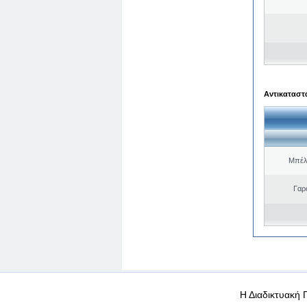
Αντικαταστά
Μπέλ
Γαρ
WEB-Mail
WEB-Apps
|
|
|
Όροι χρήσης
Προσωπικά
Η Διαδικτυακή 