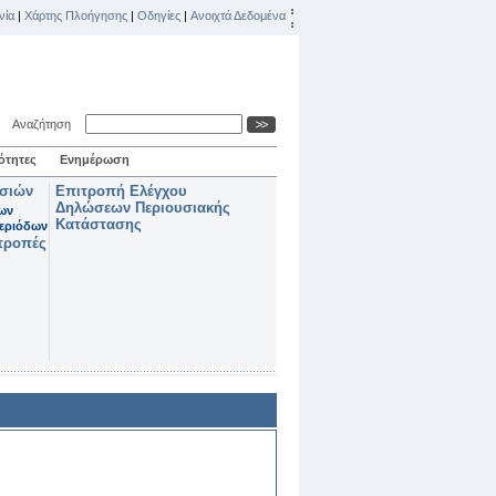
νία
|
Χάρτης Πλοήγησης
|
Οδηγίες
|
Ανοιχτά Δεδομένα
Αναζήτηση
ότητες
Ενημέρωση
ασιών
Επιτροπή Ελέγχου
Δηλώσεων Περιουσιακής
των
Κατάστασης
εριόδων
τροπές