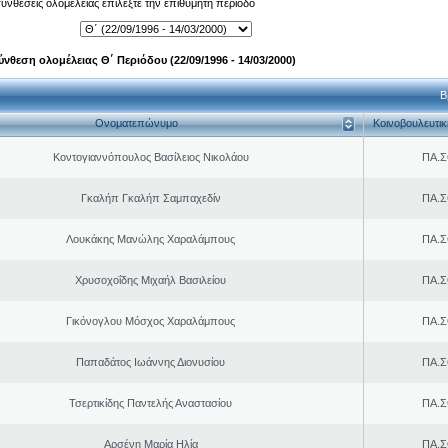
 συνθέσεις ολομέλειας επιλέξτε την επιθυμητή περίοδο
ύνθεση ολομέλειας Θ΄ Περιόδου (22/09/1996 - 14/03/2000)
Β
Ονοματεπώνυμο
Κοινοβουλευτι
Κοντογιαννόπουλος Βασίλειος Νικολάου
ΠΑ.Σ
Γκαλήπ Γκαλήπ Σαμπαχεδίν
ΠΑ.Σ
Λουκάκης Μανώλης Χαραλάμπους
ΠΑ.Σ
Χρυσοχοΐδης Μιχαήλ Βασιλείου
ΠΑ.Σ
Γικόνογλου Μόσχος Χαραλάμπους
ΠΑ.Σ
Παπαδάτος Ιωάννης Διονυσίου
ΠΑ.Σ
Τσερτικίδης Παντελής Αναστασίου
ΠΑ.Σ
Αρσένη Μαρία Ηλία
ΠΑ.Σ