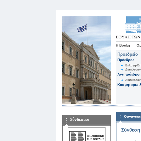
Η Βουλή
Ορ
Προεδρείο
Πρόεδρος
Εκλογή-Θη
Διατελέσαν
Αντιπρόεδροι
Διατελέσαν
Κοσμήτορες &
Οργάνωση
Σύνδεσμοι
Σύνθεση