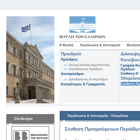
Η Βουλή
Οργάνωση & Λειτουργία
Βουλευτ
Προεδρείο
Διάσκεψη
Πρόεδρος
Κοινοβου
Εκλογή-Θητεία-Αρμοδιότητες
Γραφεία Κο
Διατελέσαντες Πρόεδροι
Ομάδων
Σύνθεση K'
Αντιπρόεδροι
Ολομέλει
Διατελέσαντες Αντιπρόεδροι
Σύνθεση Π
Κοσμήτορες & Γραμματείς
:
Οργάνωση & Λειτουργία
Ολομέλεια
Σύνδεσμοι
Σύνθεση Προηγούμενων Περιόδω