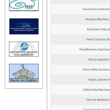
Γιαννόπουλος Αθανάσ
Χειμάρας Αθανάσιος
Καλλιώρας Ηλίας Δ
Λιάνης Γεώργιος Θε
Παπαθανασίου Χαράλαμπ
Θάνος Δημήτριος 
Γκελεστάθης Νικόλαος
Πάχτας Χρήστος Α
Γιοβανούδας Βαρσάμη
Πάππας Βασίλειος 
Σκουλάκης Εμμανουή