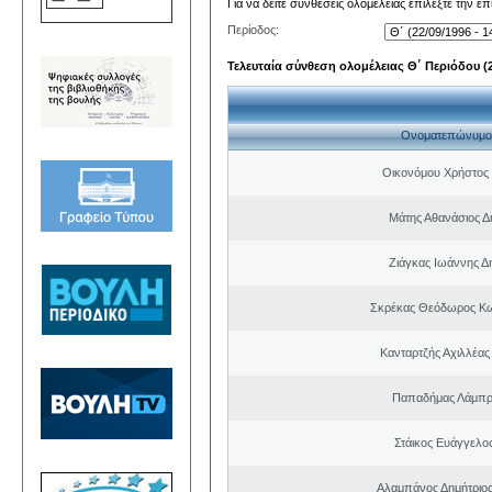
Για να δείτε συνθέσεις ολομέλειας επιλέξτε την ε
Περίοδος:
Τελευταία σύνθεση ολομέλειας Θ΄ Περιόδου (22
Ονοματεπώνυμο
Οικονόμου Χρήστος
Μάτης Αθανάσιος Δ
Ζιάγκας Ιωάννης Δ
Σκρέκας Θεόδωρος Κω
Κανταρτζής Αχιλλέας
Παπαδήμας Λάμπρ
Στάικος Ευάγγελ
Αλαμπάνος Δημήτριο