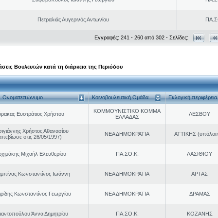
Πετραλιάς Αυγερινός Αντωνίου
ΠΑ.Σ
Εγγραφές: 241 - 260 από 302 - Σελίδες:
σεις Βουλευτών κατά τη διάρκεια της Περιόδου
Ονοματεπώνυμο
Κοινοβουλευτική Ομάδα
Εκλογική περιφέρεια
ΚΟΜΜΟΥΝΙΣΤΙΚΟ ΚΟΜΜΑ
ρακας Ευστράτιος Χρήστου
ΛΕΣΒΟΥ
ΕΛΛΑΔΑΣ
σιγιάννης Χρήστος Αθανασίου
ΝΕΑ ΔΗΜΟΚΡΑΤΙΑ
ΑΤΤΙΚΗΣ (υπόλοι
απεβίωσε στις 26/05/1997)
ρχιμάκης Μιχαήλ Ελευθερίου
ΠΑ.ΣΟ.Κ.
ΛΑΣΙΘΙΟΥ
μπίνας Κωνσταντίνος Ιωάννη
ΝΕΑ ΔΗΜΟΚΡΑΤΙΑ
ΑΡΤΑΣ
ιρίδης Κωνσταντίνος Γεωργίου
ΝΕΑ ΔΗΜΟΚΡΑΤΙΑ
ΔΡΑΜΑΣ
μαντοπούλου Άννα Δημητρίου
ΠΑ.ΣΟ.Κ.
ΚΟΖΑΝΗΣ