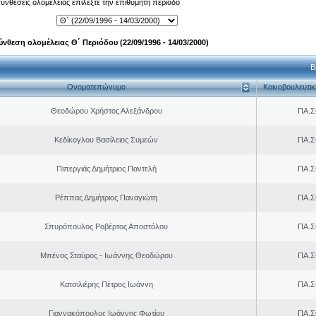
 συνθέσεις ολομέλειας επιλέξτε την επιθυμητή περίοδο
ύνθεση ολομέλειας Θ΄ Περιόδου (22/09/1996 - 14/03/2000)
Β
Ονοματεπώνυμο
Κοινοβουλευτι
Θεοδώρου Χρήστος Αλεξάνδρου
ΠΑ.Σ
Κεδίκογλου Βασίλειος Συμεών
ΠΑ.Σ
Πιπεργιάς Δημήτριος Παντελή
ΠΑ.Σ
Ρέππας Δημήτριος Παναγιώτη
ΠΑ.Σ
Σπυρόπουλος Ροβέρτος Αποστόλου
ΠΑ.Σ
Μπένος Σταύρος - Ιωάννης Θεοδώρου
ΠΑ.Σ
Κατσιλιέρης Πέτρος Ιωάννη
ΠΑ.Σ
Γιαννακόπουλος Ιωάννης Φωτίου
ΠΑ.Σ