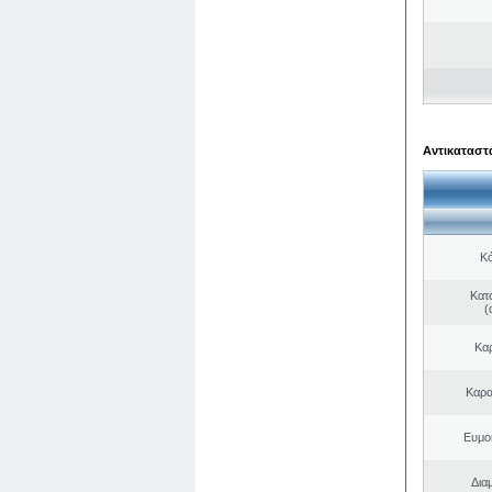
Αντικαταστά
Κό
Κατ
(
Κα
Καρα
Ευμο
Δια