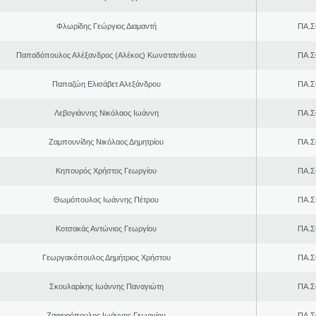
Φλωρίδης Γεώργιος Διαμαντή
ΠΑ.Σ
Παπαδόπουλος Αλέξανδρος (Αλέκος) Κωνσταντίνου
ΠΑ.Σ
Παπαζώη Ελισάβετ Αλεξάνδρου
ΠΑ.Σ
Λεβογιάννης Νικόλαος Ιωάννη
ΠΑ.Σ
Ζαμπουνίδης Νικόλαος Δημητρίου
ΠΑ.Σ
Κηπουρός Χρήστος Γεωργίου
ΠΑ.Σ
Θωμόπουλος Ιωάννης Πέτρου
ΠΑ.Σ
Κοτσακάς Αντώνιος Γεωργίου
ΠΑ.Σ
Γεωργακόπουλος Δημήτριος Χρήστου
ΠΑ.Σ
Σκουλαρίκης Ιωάννης Παναγιώτη
ΠΑ.Σ
Ζαφειρόπουλος Ιωάννης Γεωργίου
ΠΑ.Σ