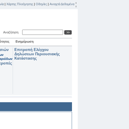
νία
|
Χάρτης Πλοήγησης
|
Οδηγίες
|
Ανοιχτά Δεδομένα
Αναζήτηση
ότητες
Ενημέρωση
ασιών
Επιτροπή Ελέγχου
Δηλώσεων Περιουσιακής
των
Κατάστασης
εριόδων
τροπές