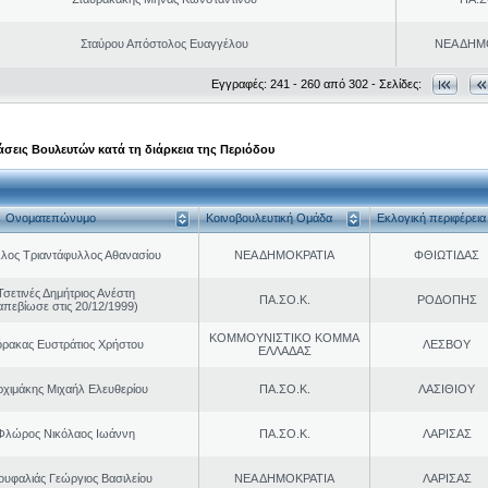
Σταύρου Απόστολος Ευαγγέλου
ΝΕΑ ΔΗΜ
Εγγραφές: 241 - 260 από 302 - Σελίδες:
σεις Βουλευτών κατά τη διάρκεια της Περιόδου
Ονοματεπώνυμο
Κοινοβουλευτική Ομάδα
Εκλογική περιφέρεια
λος Τριαντάφυλλος Αθανασίου
ΝΕΑ ΔΗΜΟΚΡΑΤΙΑ
ΦΘΙΩΤΙΔΑΣ
Τσετινές Δημήτριος Ανέστη
ΠΑ.ΣΟ.Κ.
ΡΟΔΟΠΗΣ
απεβίωσε στις 20/12/1999)
ΚΟΜΜΟΥΝΙΣΤΙΚΟ ΚΟΜΜΑ
ρακας Ευστράτιος Χρήστου
ΛΕΣΒΟΥ
ΕΛΛΑΔΑΣ
ρχιμάκης Μιχαήλ Ελευθερίου
ΠΑ.ΣΟ.Κ.
ΛΑΣΙΘΙΟΥ
Φλώρος Νικόλαος Ιωάννη
ΠΑ.ΣΟ.Κ.
ΛΑΡΙΣΑΣ
ουφαλιάς Γεώργιος Βασιλείου
ΝΕΑ ΔΗΜΟΚΡΑΤΙΑ
ΛΑΡΙΣΑΣ