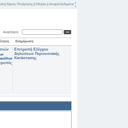
νία
|
Χάρτης Πλοήγησης
|
Οδηγίες
|
Ανοιχτά Δεδομένα
Αναζήτηση
ότητες
Ενημέρωση
ασιών
Επιτροπή Ελέγχου
Δηλώσεων Περιουσιακής
των
Κατάστασης
εριόδων
τροπές