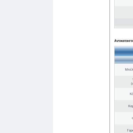
Αντικαταστά
Μπέλ
(
Κό
Κα
Γαρ