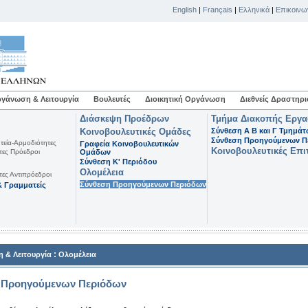
English
|
Français
|
Ελληνικά
|
Επικοινω
γάνωση & Λειτουργία
Βουλευτές
Διοικητική Οργάνωση
Διεθνείς Δραστηρι
Διάσκεψη Προέδρων
Τμήμα Διακοπής Εργ
Κοινοβουλευτικές Ομάδες
Σύνθεση Α Β και Γ Τμημά
Σύνθεση Προηγούμενων Π
τεία-Αρμοδιότητες
Γραφεία Κοινοβουλευτικών
Κοινοβουλευτικές Επι
τες Πρόεδροι
Ομάδων
Σύνθεση K' Περιόδου
Ολομέλεια
τες Αντιπρόεδροι
Σύνθεση Προηγούμενων Περιόδων
 Γραμματείς
:
 & Λειτουργία
Ολομέλεια
 Προηγούμενων Περιόδων