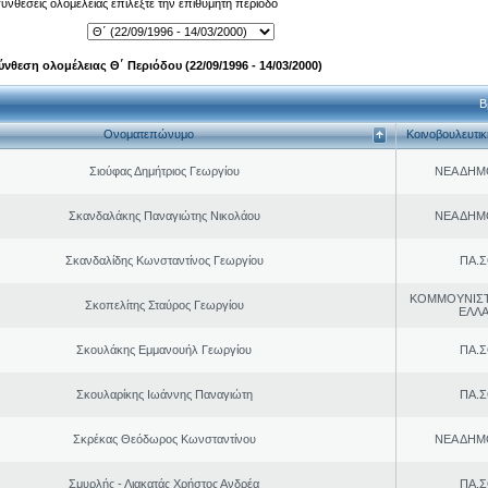
 συνθέσεις ολομέλειας επιλέξτε την επιθυμητή περίοδο
ύνθεση ολομέλειας Θ΄ Περιόδου (22/09/1996 - 14/03/2000)
Β
Ονοματεπώνυμο
Κοινοβουλευτι
Σιούφας Δημήτριος Γεωργίου
ΝΕΑ ΔΗΜ
Σκανδαλάκης Παναγιώτης Νικολάου
ΝΕΑ ΔΗΜ
Σκανδαλίδης Κωνσταντίνος Γεωργίου
ΠΑ.Σ
ΚΟΜΜΟΥΝΙΣ
Σκοπελίτης Σταύρος Γεωργίου
ΕΛΛ
Σκουλάκης Εμμανουήλ Γεωργίου
ΠΑ.Σ
Σκουλαρίκης Ιωάννης Παναγιώτη
ΠΑ.Σ
Σκρέκας Θεόδωρος Κωνσταντίνου
ΝΕΑ ΔΗΜ
Σμυρλής - Λιακατάς Χρήστος Ανδρέα
ΠΑ.Σ