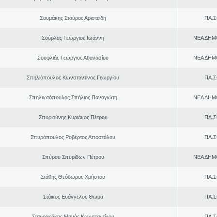
Σουμάκης Σταύρος Αριστείδη
ΠΑ.Σ
Σούρλας Γεώργιος Ιωάννη
ΝΕΑ ΔΗΜ
Σουφλιάς Γεώργιος Αθανασίου
ΝΕΑ ΔΗΜ
Σπηλιόπουλος Κωνσταντίνος Γεωργίου
ΠΑ.Σ
Σπηλιωτόπουλος Σπήλιος Παναγιώτη
ΝΕΑ ΔΗΜ
Σπυριούνης Κυριάκος Πέτρου
ΠΑ.Σ
Σπυρόπουλος Ροβέρτος Αποστόλου
ΠΑ.Σ
Σπύρου Σπυρίδων Πέτρου
ΝΕΑ ΔΗΜ
Στάθης Θεόδωρος Χρήστου
ΠΑ.Σ
Στάικος Ευάγγελος Θωμά
ΠΑ.Σ
Σταυρακάκης Μηνάς Κωνσταντίνου
ΠΑ.Σ