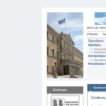
Η Βουλή
Ορ
Προεδρείο
Πρόεδρος
Εκλογή-Θη
Διατελέσαν
Αντιπρόεδροι
Διατελέσαν
Κοσμήτορες &
Οργάνωση
Σύνδεσμοι
Σύνθεση