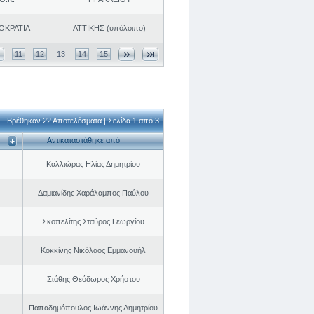
ΟΚΡΑΤΙΑ
ΑΤΤΙΚΗΣ (υπόλοιπο)
11
12
13
14
15
Βρέθηκαν 22 Αποτελέσματα | Σελίδα 1 από 3
Αντικαταστάθηκε από
Καλλιώρας Ηλίας Δημητρίου
Δαμιανίδης Χαράλαμπος Παύλου
Σκοπελίτης Σταύρος Γεωργίου
Κοκκίνης Νικόλαος Εμμανουήλ
Στάθης Θεόδωρος Χρήστου
Παπαδημόπουλος Ιωάννης Δημητρίου