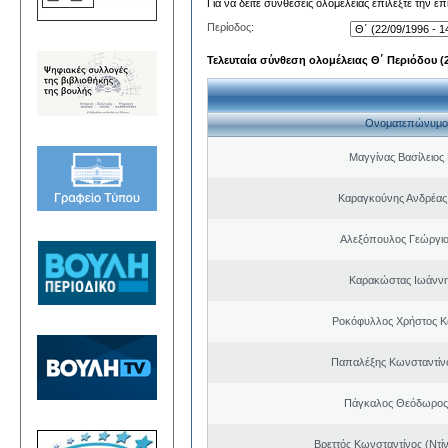
Για να δείτε συνθέσεις ολομέλειας επιλέξτε την ε
Περίοδος:
Τελευταία σύνθεση ολομέλειας Θ΄ Περιόδου (22
Ονοματεπώνυμο
Μαγγίνας Βασίλειος
Καραγκούνης Ανδρέας 
Αλεξόπουλος Γεώργι
Καρακώστας Ιωάννη
Ροκόφυλλος Χρήστος Κ
Παπαλέξης Κωνσταντίν
Πάγκαλος Θεόδωρος
Βρεττός Κωνσταντίνος (Ντί