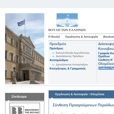
Η Βουλή
Οργάνωση & Λειτουργία
Βουλευτ
Προεδρείο
Διάσκεψη
Πρόεδρος
Κοινοβου
Εκλογή-Θητεία-Αρμοδιότητες
Γραφεία Κο
Διατελέσαντες Πρόεδροι
Ομάδων
Σύνθεση K'
Αντιπρόεδροι
Ολομέλει
Διατελέσαντες Αντιπρόεδροι
Σύνθεση Π
Κοσμήτορες & Γραμματείς
:
Οργάνωση & Λειτουργία
Ολομέλεια
Σύνδεσμοι
Σύνθεση Προηγούμενων Περιόδω