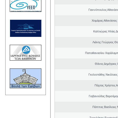
Γιαννόπουλος Αθανάσ
Χειμάρας Αθανάσιος
Καλλιώρας Ηλίας Δ
Λιάνης Γεώργιος Θε
Παπαθανασίου Χαράλαμπ
Θάνος Δημήτριος 
Γκελεστάθης Νικόλαος
Πάχτας Χρήστος Α
Γιοβανούδας Βαρσάμη
Πάππας Βασίλειος 
Σκουλάκης Εμμανουή