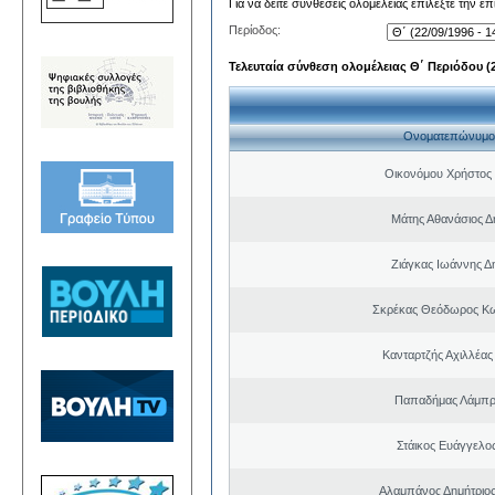
Για να δείτε συνθέσεις ολομέλειας επιλέξτε την ε
Περίοδος:
Τελευταία σύνθεση ολομέλειας Θ΄ Περιόδου (22
Ονοματεπώνυμο
Οικονόμου Χρήστος
Μάτης Αθανάσιος Δ
Ζιάγκας Ιωάννης Δ
Σκρέκας Θεόδωρος Κω
Κανταρτζής Αχιλλέας
Παπαδήμας Λάμπρ
Στάικος Ευάγγελ
Αλαμπάνος Δημήτριο