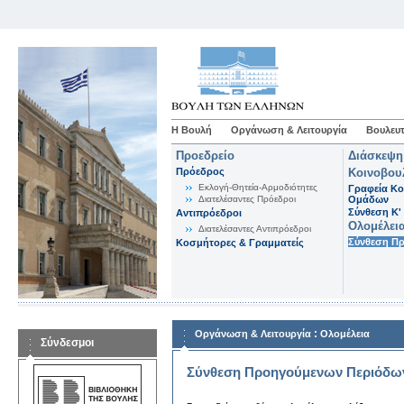
Η Βουλή
Οργάνωση & Λειτουργία
Βουλευτ
Προεδρείο
Διάσκεψη
Πρόεδρος
Κοινοβου
Εκλογή-Θητεία-Αρμοδιότητες
Γραφεία Κο
Διατελέσαντες Πρόεδροι
Ομάδων
Σύνθεση K'
Αντιπρόεδροι
Ολομέλει
Διατελέσαντες Αντιπρόεδροι
Σύνθεση Π
Κοσμήτορες & Γραμματείς
:
Οργάνωση & Λειτουργία
Ολομέλεια
Σύνδεσμοι
Σύνθεση Προηγούμενων Περιόδω