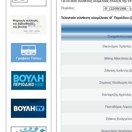
Για να δείτε συνθέσεις ολομέλειας επιλέξτε την ε
Περίοδος:
Τελευταία σύνθεση ολομέλειας Θ΄ Περιόδου (22
Ονοματεπώνυμο
Οικονόμου Χρήστος
Μάτης Αθανάσιος Δ
Ζιάγκας Ιωάννης Δ
Σκρέκας Θεόδωρος Κω
Κανταρτζής Αχιλλέας
Παπαδήμας Λάμπρ
Στάικος Ευάγγελ
Αλαμπάνος Δημήτριο