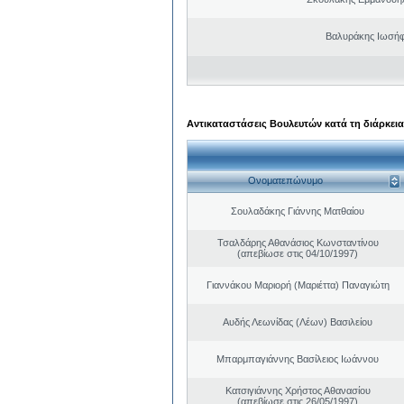
Βαλυράκης Ιωσήφ
Αντικαταστάσεις Βουλευτών κατά τη διάρκεια
Ονοματεπώνυμο
Σουλαδάκης Γιάννης Ματθαίου
Τσαλδάρης Αθανάσιος Κωνσταντίνου
(απεβίωσε στις 04/10/1997)
Γιαννάκου Μαριορή (Μαριέττα) Παναγιώτη
Αυδής Λεωνίδας (Λέων) Βασιλείου
Μπαρμπαγιάννης Βασίλειος Ιωάννου
Κατσιγιάννης Χρήστος Αθανασίου
(απεβίωσε στις 26/05/1997)