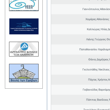
Γιαννόπουλος Αθανάσ
Χειμάρας Αθανάσιος
Καλλιώρας Ηλίας Δ
Λιάνης Γεώργιος Θε
Παπαθανασίου Χαράλαμπ
Θάνος Δημήτριος 
Γκελεστάθης Νικόλαος
Πάχτας Χρήστος Α
Γιοβανούδας Βαρσάμη
Πάππας Βασίλειος 
Σκουλάκης Εμμανουή