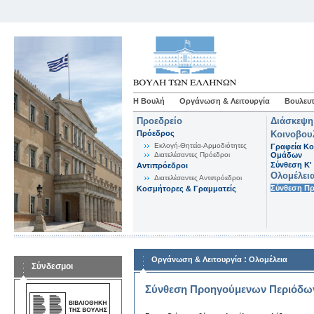
Η Βουλή
Οργάνωση & Λειτουργία
Βουλευτ
Προεδρείο
Διάσκεψη
Πρόεδρος
Κοινοβου
Εκλογή-Θητεία-Αρμοδιότητες
Γραφεία Κο
Διατελέσαντες Πρόεδροι
Ομάδων
Σύνθεση K'
Αντιπρόεδροι
Ολομέλει
Διατελέσαντες Αντιπρόεδροι
Σύνθεση Π
Κοσμήτορες & Γραμματείς
:
Οργάνωση & Λειτουργία
Ολομέλεια
Σύνδεσμοι
Σύνθεση Προηγούμενων Περιόδω