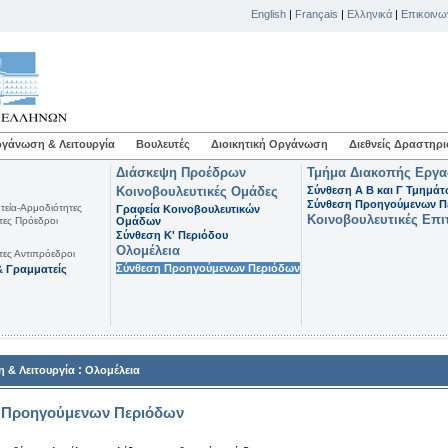
English
|
Français
|
Ελληνικά
|
Επικοινω
γάνωση & Λειτουργία
Βουλευτές
Διοικητική Οργάνωση
Διεθνείς Δραστηρι
Διάσκεψη Προέδρων
Τμήμα Διακοπής Εργ
Κοινοβουλευτικές Ομάδες
Σύνθεση Α Β και Γ Τμημά
Σύνθεση Προηγούμενων Π
τεία-Αρμοδιότητες
Γραφεία Κοινοβουλευτικών
Κοινοβουλευτικές Επι
τες Πρόεδροι
Ομάδων
Σύνθεση K' Περιόδου
Ολομέλεια
τες Αντιπρόεδροι
Σύνθεση Προηγούμενων Περιόδων
 Γραμματείς
:
 & Λειτουργία
Ολομέλεια
 Προηγούμενων Περιόδων