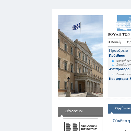
Η Βουλή
Ορ
Προεδρείο
Πρόεδρος
Εκλογή-Θη
Διατελέσαν
Αντιπρόεδροι
Διατελέσαν
Κοσμήτορες &
Οργάνωση
Σύνδεσμοι
Σύνθεση