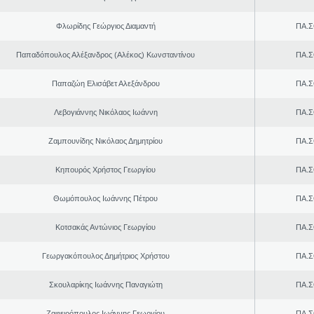
Φλωρίδης Γεώργιος Διαμαντή
ΠΑ.Σ
Παπαδόπουλος Αλέξανδρος (Αλέκος) Κωνσταντίνου
ΠΑ.Σ
Παπαζώη Ελισάβετ Αλεξάνδρου
ΠΑ.Σ
Λεβογιάννης Νικόλαος Ιωάννη
ΠΑ.Σ
Ζαμπουνίδης Νικόλαος Δημητρίου
ΠΑ.Σ
Κηπουρός Χρήστος Γεωργίου
ΠΑ.Σ
Θωμόπουλος Ιωάννης Πέτρου
ΠΑ.Σ
Κοτσακάς Αντώνιος Γεωργίου
ΠΑ.Σ
Γεωργακόπουλος Δημήτριος Χρήστου
ΠΑ.Σ
Σκουλαρίκης Ιωάννης Παναγιώτη
ΠΑ.Σ
Ζαφειρόπουλος Ιωάννης Γεωργίου
ΠΑ.Σ