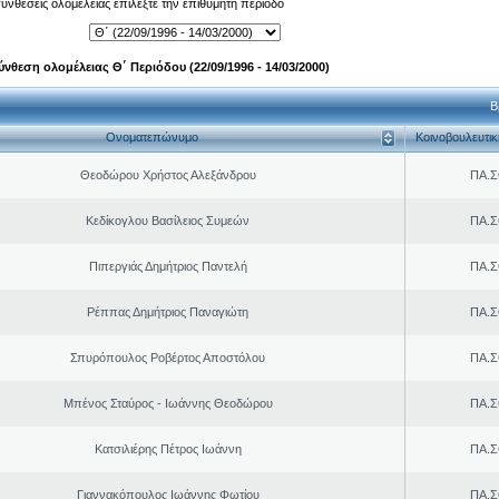
 συνθέσεις ολομέλειας επιλέξτε την επιθυμητή περίοδο
ύνθεση ολομέλειας Θ΄ Περιόδου (22/09/1996 - 14/03/2000)
Β
Ονοματεπώνυμο
Κοινοβουλευτι
Θεοδώρου Χρήστος Αλεξάνδρου
ΠΑ.Σ
Κεδίκογλου Βασίλειος Συμεών
ΠΑ.Σ
Πιπεργιάς Δημήτριος Παντελή
ΠΑ.Σ
Ρέππας Δημήτριος Παναγιώτη
ΠΑ.Σ
Σπυρόπουλος Ροβέρτος Αποστόλου
ΠΑ.Σ
Μπένος Σταύρος - Ιωάννης Θεοδώρου
ΠΑ.Σ
Κατσιλιέρης Πέτρος Ιωάννη
ΠΑ.Σ
Γιαννακόπουλος Ιωάννης Φωτίου
ΠΑ.Σ