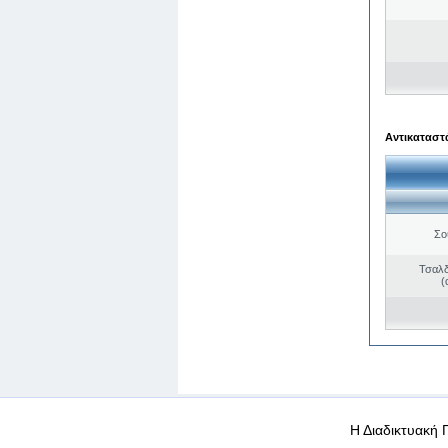
Αντικαταστά
Σο
Τσαλδ
(
WEB-Mail
WEB-Apps
|
|
|
Όροι χρήσης
Προσωπικά
Η Διαδικτυακή 