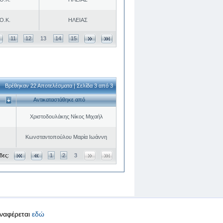
Ο.Κ.
ΗΛΕΙΑΣ
11
12
13
14
15
Βρέθηκαν 22 Αποτελέσματα | Σελίδα 3 από 3
Αντικαταστάθηκε από
Χριστοδουλάκης Νίκος Μιχαήλ
Κωνσταντοπούλου Μαρία Ιωάννη
δες:
1
2
3
αναφέρεται
εδώ