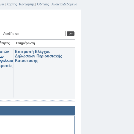
νία
|
Χάρτης Πλοήγησης
|
Οδηγίες
|
Ανοιχτά Δεδομένα
Αναζήτηση
ότητες
Ενημέρωση
ασιών
Επιτροπή Ελέγχου
Δηλώσεων Περιουσιακής
των
Κατάστασης
εριόδων
τροπές