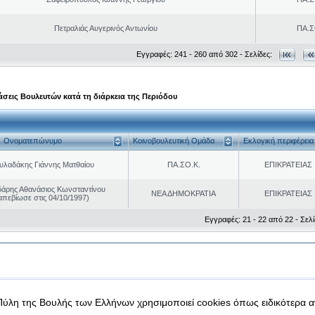
Πετραλιάς Αυγερινός Αντωνίου
ΠΑ.Σ
Εγγραφές: 241 - 260 από 302 - Σελίδες:
σεις Βουλευτών κατά τη διάρκεια της Περιόδου
Ονοματεπώνυμο
Κοινοβουλευτική Ομάδα
Εκλογική περιφέρεια
υλαδάκης Γιάννης Ματθαίου
ΠΑ.ΣΟ.Κ.
ΕΠΙΚΡΑΤΕΙΑΣ
άρης Αθανάσιος Κωνσταντίνου
ΝΕΑ ΔΗΜΟΚΡΑΤΙΑ
ΕΠΙΚΡΑΤΕΙΑΣ
απεβίωσε στις 04/10/1997)
Εγγραφές: 21 - 22 από 22 - Σελί
|
|
 δεδομένα
Ασφάλεια & Πρόσβαση
Πύλη της Βουλής των Ελλήνων χρησιμοποιεί cookies όπως ειδικότερα 