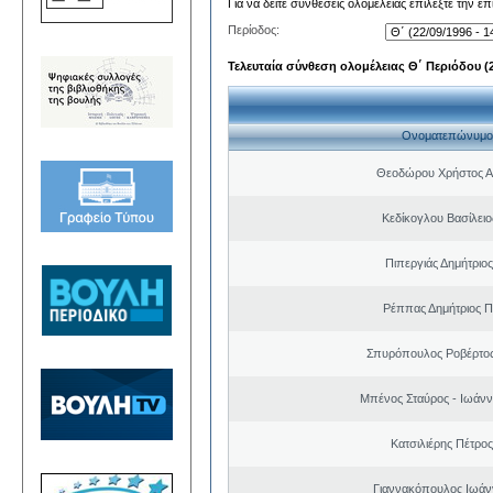
Για να δείτε συνθέσεις ολομέλειας επιλέξτε την ε
Περίοδος:
Τελευταία σύνθεση ολομέλειας Θ΄ Περιόδου (22
Ονοματεπώνυμο
Θεοδώρου Χρήστος Α
Κεδίκογλου Βασίλει
Πιπεργιάς Δημήτριο
Ρέππας Δημήτριος 
Σπυρόπουλος Ροβέρτο
Μπένος Σταύρος - Ιωάν
Κατσιλιέρης Πέτρο
Γιαννακόπουλος Ιωάν