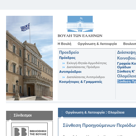
Η Βουλή
Οργάνωση & Λειτουργία
Βουλευτ
Προεδρείο
Διάσκεψη
Πρόεδρος
Κοινοβου
Εκλογή-Θητεία-Αρμοδιότητες
Γραφεία Κο
Διατελέσαντες Πρόεδροι
Ομάδων
Σύνθεση K'
Αντιπρόεδροι
Ολομέλει
Διατελέσαντες Αντιπρόεδροι
Σύνθεση Π
Κοσμήτορες & Γραμματείς
:
Οργάνωση & Λειτουργία
Ολομέλεια
Σύνδεσμοι
Σύνθεση Προηγούμενων Περιόδω