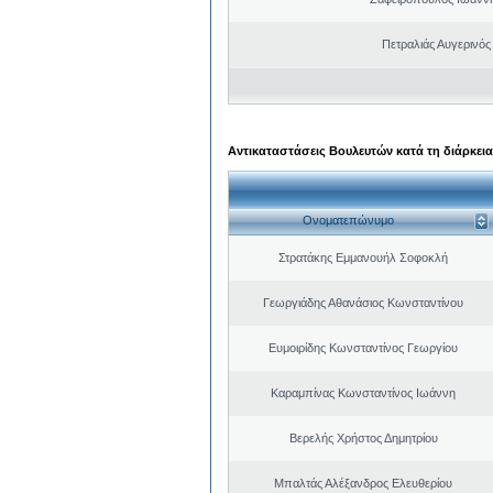
Πετραλιάς Αυγερινός
Αντικαταστάσεις Βουλευτών κατά τη διάρκεια
Ονοματεπώνυμο
Στρατάκης Εμμανουήλ Σοφοκλή
Γεωργιάδης Αθανάσιος Κωνσταντίνου
Ευμοιρίδης Κωνσταντίνος Γεωργίου
Καραμπίνας Κωνσταντίνος Ιωάννη
Βερελής Χρήστος Δημητρίου
Μπαλτάς Αλέξανδρος Ελευθερίου