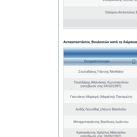
Σταύρου Απόστολος 
Αντικαταστάσεις Βουλευτών κατά τη διάρκεια
Ονοματεπώνυμο
Σουλαδάκης Γιάννης Ματθαίου
Τσαλδάρης Αθανάσιος Κωνσταντίνου
(απεβίωσε στις 04/10/1997)
Γιαννάκου Μαριορή (Μαριέττα) Παναγιώτη
Αυδής Λεωνίδας (Λέων) Βασιλείου
Μπαρμπαγιάννης Βασίλειος Ιωάννου
Κατσιγιάννης Χρήστος Αθανασίου
(απεβίωσε στις 26/05/1997)