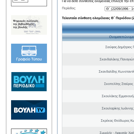
Για να δείτε συνθέσεις ολομέλειας επιλέξτε την ε
Περίοδος:
Τελευταία σύνθεση ολομέλειας Θ΄ Περιόδου (22
Ονοματεπώνυμο
Σιούφας Δημήτριος 
Σκανδαλάκης Παναγιώτ
Σκανδαλίδης Κωνσταντί
Σκοπελίτης Σταύρος
Σκουλάκης Εμμανουή
Σκουλαρίκης Ιωάννης
Σκρέκας Θεόδωρος Κω
Σμυρλής - Λιακατάς Χρ