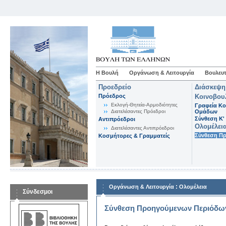
Η Βουλή
Οργάνωση & Λειτουργία
Βουλευτ
Προεδρείο
Διάσκεψη
Πρόεδρος
Κοινοβου
Εκλογή-Θητεία-Αρμοδιότητες
Γραφεία Κο
Διατελέσαντες Πρόεδροι
Ομάδων
Σύνθεση K'
Αντιπρόεδροι
Ολομέλει
Διατελέσαντες Αντιπρόεδροι
Σύνθεση Π
Κοσμήτορες & Γραμματείς
:
Οργάνωση & Λειτουργία
Ολομέλεια
Σύνδεσμοι
Σύνθεση Προηγούμενων Περιόδω