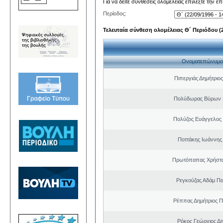
Για να δείτε συνθέσεις ολομέλειας επιλέξτε την ε
Περίοδος:
Τελευταία σύνθεση ολομέλειας Θ΄ Περιόδου (22
Ονοματεπώνυμο
Πιπεργιάς Δημήτριο
Πολύδωρας Βύρων 
Πολύζος Ευάγγελος
Ποττάκης Ιωάννης
Πρωτόπαπας Χρήστο
Ρεγκούζας Αδάμ Π
Ρέππας Δημήτριος 
Ρόκος Γεώργιος Δη