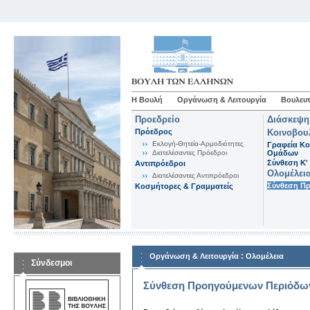
Η Βουλή
Οργάνωση & Λειτουργία
Βουλευτ
Προεδρείο
Διάσκεψη
Πρόεδρος
Κοινοβου
Εκλογή-Θητεία-Αρμοδιότητες
Γραφεία Κο
Διατελέσαντες Πρόεδροι
Ομάδων
Σύνθεση K'
Αντιπρόεδροι
Ολομέλει
Διατελέσαντες Αντιπρόεδροι
Σύνθεση Π
Κοσμήτορες & Γραμματείς
:
Οργάνωση & Λειτουργία
Ολομέλεια
Σύνδεσμοι
Σύνθεση Προηγούμενων Περιόδω