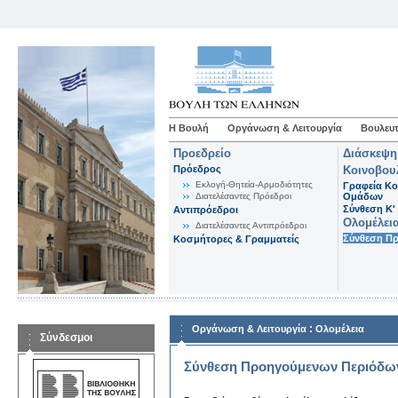
Η Βουλή
Οργάνωση & Λειτουργία
Βουλευτ
Προεδρείο
Διάσκεψη
Πρόεδρος
Κοινοβου
Εκλογή-Θητεία-Αρμοδιότητες
Γραφεία Κο
Διατελέσαντες Πρόεδροι
Ομάδων
Σύνθεση K'
Αντιπρόεδροι
Ολομέλει
Διατελέσαντες Αντιπρόεδροι
Σύνθεση Π
Κοσμήτορες & Γραμματείς
:
Οργάνωση & Λειτουργία
Ολομέλεια
Σύνδεσμοι
Σύνθεση Προηγούμενων Περιόδω