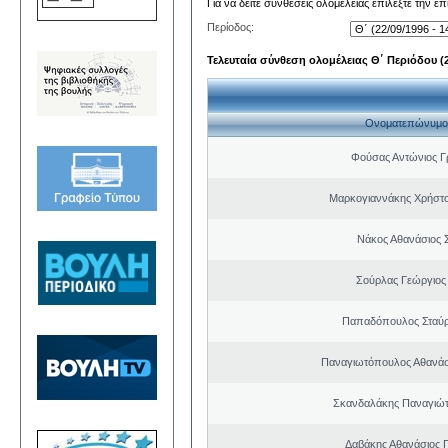
Για να δείτε συνθέσεις ολομέλειας επιλέξτε την ε
Περίοδος:
Τελευταία σύνθεση ολομέλειας Θ΄ Περιόδου (22
Ονοματεπώνυμο
Φούσας Αντώνιος Γ
Μαρκογιαννάκης Χρήστ
Νάκος Αθανάσιος 
Σούρλας Γεώργιος
Παπαδόπουλος Σταύρ
Παναγιωτόπουλος Αθανά
Σκανδαλάκης Παναγιώτ
Δαβάκης Αθανάσιος 