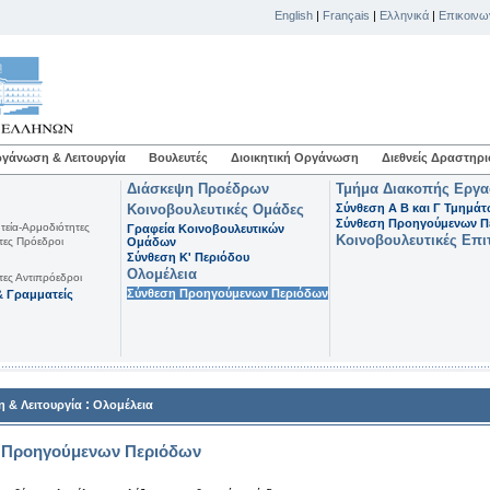
English
|
Français
|
Ελληνικά
|
Επικοινω
γάνωση & Λειτουργία
Βουλευτές
Διοικητική Οργάνωση
Διεθνείς Δραστηρι
Διάσκεψη Προέδρων
Τμήμα Διακοπής Εργ
Κοινοβουλευτικές Ομάδες
Σύνθεση Α Β και Γ Τμημά
Σύνθεση Προηγούμενων Π
τεία-Αρμοδιότητες
Γραφεία Κοινοβουλευτικών
Κοινοβουλευτικές Επι
τες Πρόεδροι
Ομάδων
Σύνθεση K' Περιόδου
Ολομέλεια
τες Αντιπρόεδροι
Σύνθεση Προηγούμενων Περιόδων
 Γραμματείς
:
 & Λειτουργία
Ολομέλεια
 Προηγούμενων Περιόδων