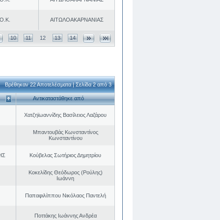
Ο.Κ.
ΑΙΤΩΛΟΑΚΑΡΝΑΝΙΑΣ
10
11
12
13
14
Βρέθηκαν 22 Αποτελέσματα | Σελίδα 2 από 3
Αντικαταστάθηκε από
Χατζηϊωαννίδης Βασίλειος Λαζάρου
Μπαντουβάς Κωνσταντίνος
Κωνσταντίνου
ΗΣ
Κούβελας Σωτήριος Δημητρίου
Κοκελίδης Θεόδωρος (Ρούλης)
Ιωάννη
Παπαφιλίππου Νικόλαος Παντελή
Ποττάκης Ιωάννης Ανδρέα