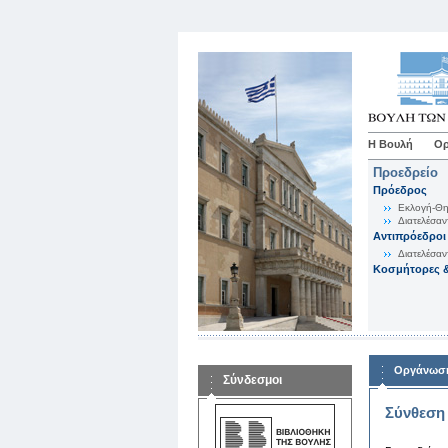
Η Βουλή
Ορ
Προεδρείο
Πρόεδρος
Εκλογή-Θη
Διατελέσαν
Αντιπρόεδροι
Διατελέσαν
Κοσμήτορες &
Οργάνωση
Σύνδεσμοι
Σύνθεση