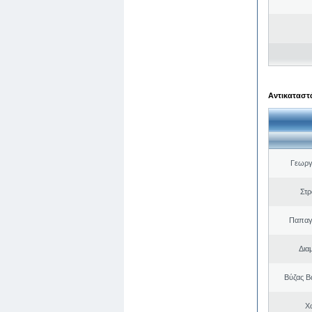
Αντικαταστά
Γεωργ
Στ
Παπαγ
Δια
Βύζας Β
Χ