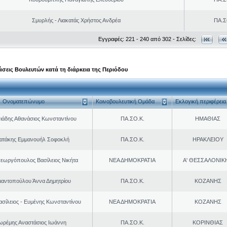
Σμυρλής - Λιακατάς Χρήστος Ανδρέα
ΠΑ.Σ
Εγγραφές: 221 - 240 από 302 - Σελίδες:
σεις Βουλευτών κατά τη διάρκεια της Περιόδου
Ονοματεπώνυμο
Κοινοβουλευτική Ομάδα
Εκλογική περιφέρεια
ιάδης Αθανάσιος Κωνσταντίνου
ΠΑ.ΣΟ.Κ.
ΗΜΑΘΙΑΣ
ρατάκης Εμμανουήλ Σοφοκλή
ΠΑ.ΣΟ.Κ.
ΗΡΑΚΛΕΙΟΥ
εωργόπουλος Βασίλειος Νικήτα
ΝΕΑ ΔΗΜΟΚΡΑΤΙΑ
Α' ΘΕΣΣΑΛΟΝΙΚ
μαντοπούλου Άννα Δημητρίου
ΠΑ.ΣΟ.Κ.
ΚΟΖΑΝΗΣ
ασίλειος - Ευμένης Κωνσταντίνου
ΝΕΑ ΔΗΜΟΚΡΑΤΙΑ
ΚΟΖΑΝΗΣ
ωρέμης Αναστάσιος Ιωάννη
ΠΑ.ΣΟ.Κ.
ΚΟΡΙΝΘΙΑΣ