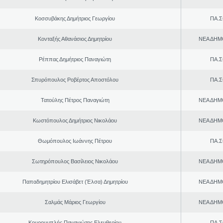
Κοσσυβάκης Δημήτριος Γεωργίου
ΠΑ.Σ
Κονταξής Αθανάσιος Δημητρίου
ΝΕΑ ΔΗΜ
Ρέππας Δημήτριος Παναγιώτη
ΠΑ.Σ
Σπυρόπουλος Ροβέρτος Αποστόλου
ΠΑ.Σ
Τατούλης Πέτρος Παναγιώτη
ΝΕΑ ΔΗΜ
Κωστόπουλος Δημήτριος Νικολάου
ΝΕΑ ΔΗΜ
Θωμόπουλος Ιωάννης Πέτρου
ΠΑ.Σ
Σωτηρόπουλος Βασίλειος Νικολάου
ΝΕΑ ΔΗΜ
Παπαδημητρίου Ελισάβετ (Έλσα) Δημητρίου
ΝΕΑ ΔΗΜ
Σαλμάς Μάριος Γεωργίου
ΝΕΑ ΔΗΜ
Κουρουμπλής Παναγιώτης Ελευθερίου
ΠΑ.Σ