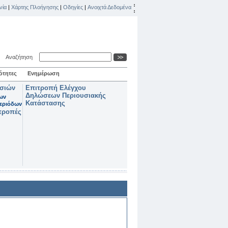
νία
|
Χάρτης Πλοήγησης
|
Οδηγίες
|
Ανοιχτά Δεδομένα
Αναζήτηση
ότητες
Ενημέρωση
ασιών
Επιτροπή Ελέγχου
Δηλώσεων Περιουσιακής
των
Κατάστασης
εριόδων
τροπές