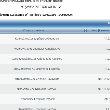
 συνθέσεις ολομέλειας επιλέξτε την επιθυμητή περίοδο
ύνθεση ολομέλειας Θ΄ Περιόδου (22/09/1996 - 14/03/2000)
Β
Ονοματεπώνυμο
Κοινοβουλευτι
Κατσικόπουλος Δημήτριος Αθανασίου
ΠΑ.Σ
Κουτσόγιωργας Δημήτριος Αγαμέμνωνα
ΠΑ.Σ
Χρυσανθακόπουλος Αλέξανδρος Χρήστου
ΠΑ.Σ
Σπηλιόπουλος Κωνσταντίνος Γεωργίου
ΠΑ.Σ
Σπηλιωτόπουλος Σπήλιος Παναγιώτη
ΝΕΑ ΔΗΜ
Νικολόπουλος Νικόλαος Ιωάννου
ΝΕΑ ΔΗΜ
Τσαφούλιας Γεώργιος Ανδρέα
ΔΗ.Κ
Κολιοπάνος Θεόδωρος Ιωάννη
ΠΑ.Σ