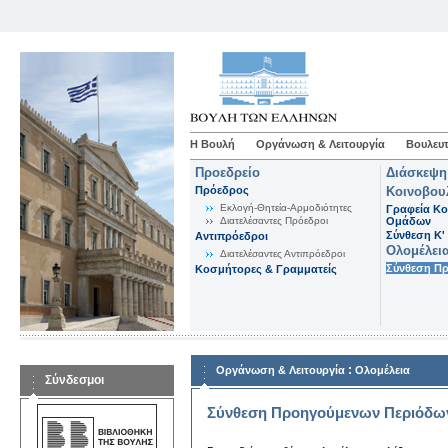
Η Βουλή
Οργάνωση & Λειτουργία
Βουλευτ
Προεδρείο
Διάσκεψη
Πρόεδρος
Κοινοβου
Εκλογή-Θητεία-Αρμοδιότητες
Γραφεία Κο
Διατελέσαντες Πρόεδροι
Ομάδων
Σύνθεση K'
Αντιπρόεδροι
Ολομέλει
Διατελέσαντες Αντιπρόεδροι
Σύνθεση Π
Κοσμήτορες & Γραμματείς
:
Οργάνωση & Λειτουργία
Ολομέλεια
Σύνδεσμοι
Σύνθεση Προηγούμενων Περιόδω