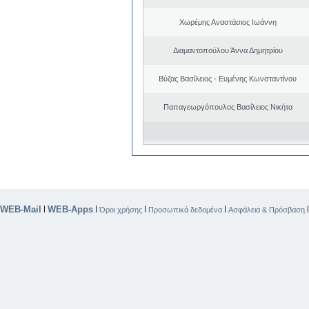
Χωρέμης Αναστάσιος Ιωάννη
Διαμαντοπούλου Άννα Δημητρίου
Βύζας Βασίλειος - Ευμένης Κωνσταντίνου
Παπαγεωργόπουλος Βασίλειος Νικήτα
WEB-Mail
WEB-Apps
|
|
|
|
Όροι χρήσης
Προσωπικά δεδομένα
Ασφάλεια & Πρόσβαση