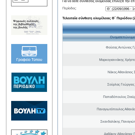
Για να δείτε συνθέσεις ολομέλειας επιλέξτε την ε
Περίοδος:
Τελευταία σύνθεση ολομέλειας Θ΄ Περιόδου (22
Ονοματεπώνυμο
Φούσας Αντώνιος Γ
Μαρκογιαννάκης Χρήστ
Νάκος Αθανάσιος 
Σούρλας Γεώργιος
Παπαδόπουλος Σταύρ
Παναγιωτόπουλος Αθανά
Σκανδαλάκης Παναγιώτ
Δαβάκης Αθανάσιος 