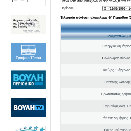
Για να δείτε συνθέσεις ολομέλειας επιλέξτε την ε
Περίοδος:
Τελευταία σύνθεση ολομέλειας Θ΄ Περιόδου (22
Ονοματεπώνυμο
Πιπεργιάς Δημήτριο
Πολύδωρας Βύρων 
Πολύζος Ευάγγελος
Ποττάκης Ιωάννης
Πρωτόπαπας Χρήστο
Ρεγκούζας Αδάμ Π
Ρέππας Δημήτριος 
Ρόκος Γεώργιος Δη