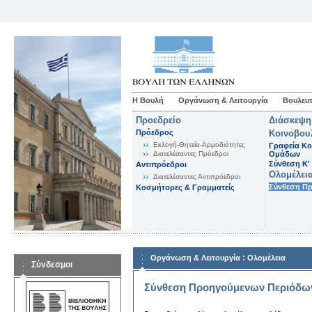
Η Βουλή
Οργάνωση & Λειτουργία
Βουλευτ
Προεδρείο
Διάσκεψη
Πρόεδρος
Κοινοβου
Εκλογή-Θητεία-Αρμοδιότητες
Γραφεία Κο
Διατελέσαντες Πρόεδροι
Ομάδων
Σύνθεση K'
Αντιπρόεδροι
Ολομέλει
Διατελέσαντες Αντιπρόεδροι
Σύνθεση Π
Κοσμήτορες & Γραμματείς
:
Οργάνωση & Λειτουργία
Ολομέλεια
Σύνδεσμοι
Σύνθεση Προηγούμενων Περιόδω