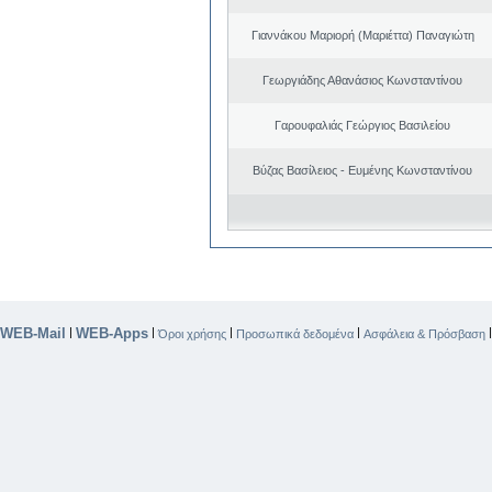
Γιαννάκου Μαριορή (Μαριέττα) Παναγιώτη
Γεωργιάδης Αθανάσιος Κωνσταντίνου
Γαρουφαλιάς Γεώργιος Βασιλείου
Βύζας Βασίλειος - Ευμένης Κωνσταντίνου
WEB-Mail
WEB-Apps
|
|
|
|
Όροι χρήσης
Προσωπικά δεδομένα
Ασφάλεια & Πρόσβαση