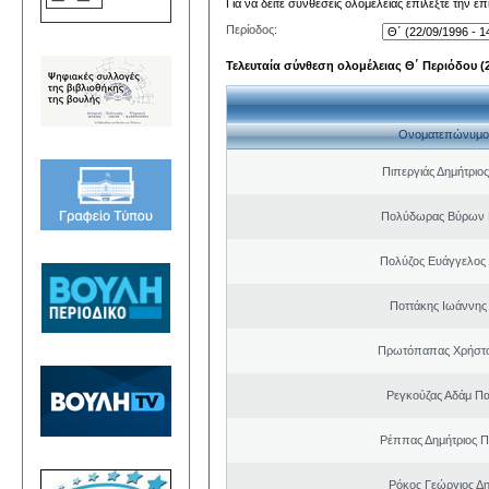
Για να δείτε συνθέσεις ολομέλειας επιλέξτε την ε
Περίοδος:
Τελευταία σύνθεση ολομέλειας Θ΄ Περιόδου (22
Ονοματεπώνυμο
Πιπεργιάς Δημήτριο
Πολύδωρας Βύρων 
Πολύζος Ευάγγελος
Ποττάκης Ιωάννης
Πρωτόπαπας Χρήστο
Ρεγκούζας Αδάμ Π
Ρέππας Δημήτριος 
Ρόκος Γεώργιος Δη