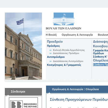
Η Βουλή
Οργάνωση & Λειτουργία
Βουλευτ
Προεδρείο
Διάσκεψη
Πρόεδρος
Κοινοβου
Εκλογή-Θητεία-Αρμοδιότητες
Γραφεία Κο
Διατελέσαντες Πρόεδροι
Ομάδων
Σύνθεση K'
Αντιπρόεδροι
Ολομέλει
Διατελέσαντες Αντιπρόεδροι
Σύνθεση Π
Κοσμήτορες & Γραμματείς
:
Οργάνωση & Λειτουργία
Ολομέλεια
Σύνδεσμοι
Σύνθεση Προηγούμενων Περιόδω