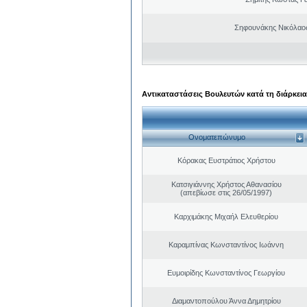
Σηφουνάκης Νικόλαο
Αντικαταστάσεις Βουλευτών κατά τη διάρκεια
Ονοματεπώνυμο
Κόρακας Ευστράτιος Χρήστου
Κατσιγιάννης Χρήστος Αθανασίου
(απεβίωσε στις 26/05/1997)
Καρχιμάκης Μιχαήλ Ελευθερίου
Καραμπίνας Κωνσταντίνος Ιωάννη
Ευμοιρίδης Κωνσταντίνος Γεωργίου
Διαμαντοπούλου Άννα Δημητρίου