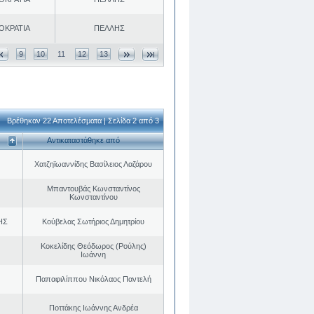
ΟΚΡΑΤΙΑ
ΠΕΛΛΗΣ
9
10
11
12
13
Βρέθηκαν 22 Αποτελέσματα | Σελίδα 2 από 3
Αντικαταστάθηκε από
Χατζηϊωαννίδης Βασίλειος Λαζάρου
Μπαντουβάς Κωνσταντίνος
Κωνσταντίνου
ΗΣ
Κούβελας Σωτήριος Δημητρίου
Κοκελίδης Θεόδωρος (Ρούλης)
Ιωάννη
Παπαφιλίππου Νικόλαος Παντελή
Ποττάκης Ιωάννης Ανδρέα