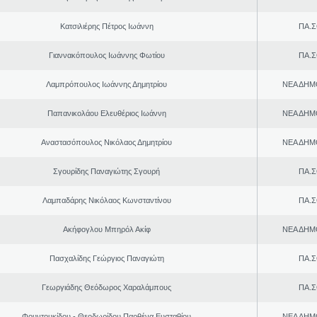
Κατσιλιέρης Πέτρος Ιωάννη
ΠΑ.Σ
Γιαννακόπουλος Ιωάννης Φωτίου
ΠΑ.Σ
Λαμπρόπουλος Ιωάννης Δημητρίου
ΝΕΑ ΔΗΜ
Παπανικολάου Ελευθέριος Ιωάννη
ΝΕΑ ΔΗΜ
Αναστασόπουλος Νικόλαος Δημητρίου
ΝΕΑ ΔΗΜ
Σγουρίδης Παναγιώτης Σγουρή
ΠΑ.Σ
Λαμπαδάρης Νικόλαος Κωνσταντίνου
ΠΑ.Σ
Ακήφογλου Μπηρόλ Ακίφ
ΝΕΑ ΔΗΜ
Πασχαλίδης Γεώργιος Παναγιώτη
ΠΑ.Σ
Γεωργιάδης Θεόδωρος Χαραλάμπους
ΠΑ.Σ
Φουντουκίδου - Θεοδωρίδου Παρθένα Ευσταθίου
ΝΕΑ ΔΗΜ