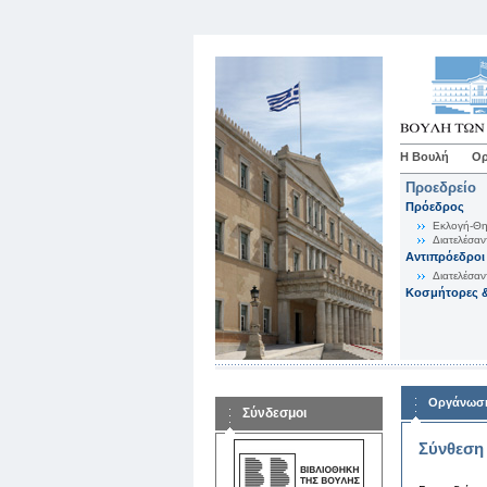
Η Βουλή
Ορ
Προεδρείο
Πρόεδρος
Εκλογή-Θη
Διατελέσαν
Αντιπρόεδροι
Διατελέσαν
Κοσμήτορες &
Οργάνωση
Σύνδεσμοι
Σύνθεση