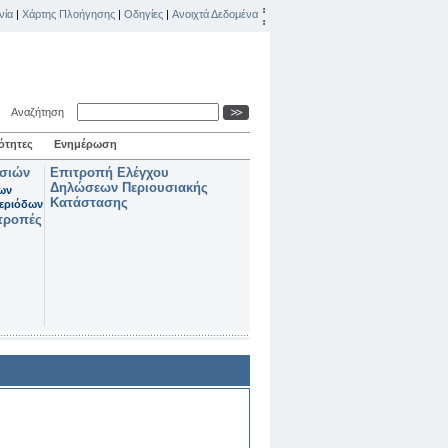
νία
|
Χάρτης Πλοήγησης
|
Οδηγίες
|
Ανοιχτά Δεδομένα
Αναζήτηση
ότητες
Ενημέρωση
ασιών
Επιτροπή Ελέγχου
Δηλώσεων Περιουσιακής
των
Κατάστασης
εριόδων
τροπές