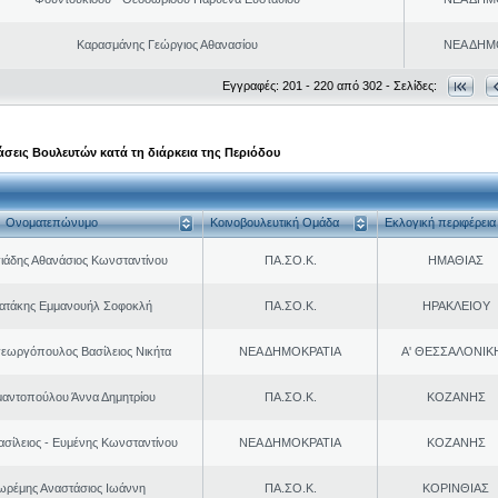
Καρασμάνης Γεώργιος Αθανασίου
ΝΕΑ ΔΗΜ
Εγγραφές: 201 - 220 από 302 - Σελίδες:
σεις Βουλευτών κατά τη διάρκεια της Περιόδου
Ονοματεπώνυμο
Κοινοβουλευτική Ομάδα
Εκλογική περιφέρεια
ιάδης Αθανάσιος Κωνσταντίνου
ΠΑ.ΣΟ.Κ.
ΗΜΑΘΙΑΣ
ρατάκης Εμμανουήλ Σοφοκλή
ΠΑ.ΣΟ.Κ.
ΗΡΑΚΛΕΙΟΥ
εωργόπουλος Βασίλειος Νικήτα
ΝΕΑ ΔΗΜΟΚΡΑΤΙΑ
Α' ΘΕΣΣΑΛΟΝΙΚ
μαντοπούλου Άννα Δημητρίου
ΠΑ.ΣΟ.Κ.
ΚΟΖΑΝΗΣ
ασίλειος - Ευμένης Κωνσταντίνου
ΝΕΑ ΔΗΜΟΚΡΑΤΙΑ
ΚΟΖΑΝΗΣ
ωρέμης Αναστάσιος Ιωάννη
ΠΑ.ΣΟ.Κ.
ΚΟΡΙΝΘΙΑΣ