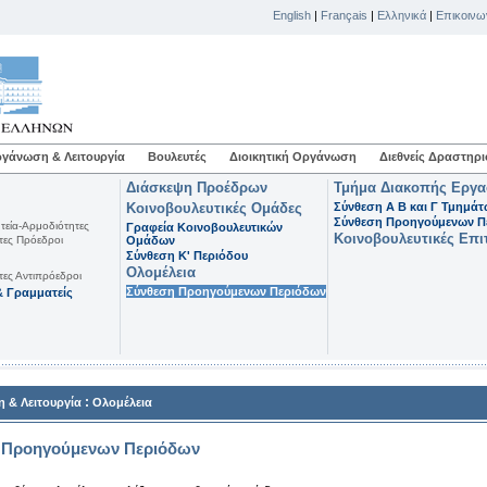
English
|
Français
|
Ελληνικά
|
Επικοινω
γάνωση & Λειτουργία
Βουλευτές
Διοικητική Οργάνωση
Διεθνείς Δραστηρι
Διάσκεψη Προέδρων
Τμήμα Διακοπής Εργ
Κοινοβουλευτικές Ομάδες
Σύνθεση Α Β και Γ Τμημά
Σύνθεση Προηγούμενων Π
τεία-Αρμοδιότητες
Γραφεία Κοινοβουλευτικών
Κοινοβουλευτικές Επι
τες Πρόεδροι
Ομάδων
Σύνθεση K' Περιόδου
Ολομέλεια
τες Αντιπρόεδροι
Σύνθεση Προηγούμενων Περιόδων
 Γραμματείς
:
 & Λειτουργία
Ολομέλεια
 Προηγούμενων Περιόδων