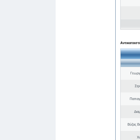
Αντικαταστά
Γεωργ
Στ
Παπαγ
Δια
Βύζας Β
Χ