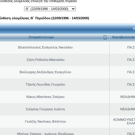
 συνθέσεις ολομέλειας επιλέξτε την επιθυμητή περίοδο
ύνθεση ολομέλειας Θ΄ Περιόδου (22/09/1996 - 14/03/2000)
Β
Ονοματεπώνυμο
Κοινοβουλευτι
Βλασσόπουλος Ευάγγελος Νικολάου
ΠΑ.Σ
Ζήση Ροδούλα Αθανασίου
ΠΑ.Σ
Βούλγαρης Αλέξανδρος Ευαγγέλου
ΠΑ.Σ
Τζανής Λεωνίδας Γεωργίου
ΠΑ.Σ
Νάκος Αθανάσιος Σταύρου
ΝΕΑ ΔΗΜ
Σούρλας Γεώργιος Ιωάννη
ΝΕΑ ΔΗΜ
ΚΟΜΜΟΥΝΙΣ
Γκατζής Νικόλαος Φιλίππου
ΕΛΛ
Μπένος Σταύρος - Ιωάννης Θεοδώρου
ΠΑ.Σ