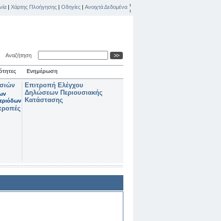
νία
|
Χάρτης Πλοήγησης
|
Οδηγίες
|
Ανοιχτά Δεδομένα
Αναζήτηση
ότητες
Ενημέρωση
ασιών
Επιτροπή Ελέγχου
Δηλώσεων Περιουσιακής
των
Κατάστασης
εριόδων
τροπές