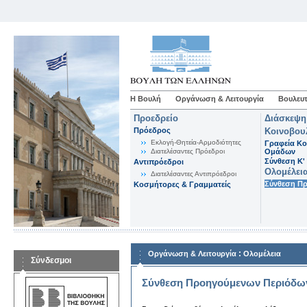
Η Βουλή
Οργάνωση & Λειτουργία
Βουλευτ
Προεδρείο
Διάσκεψη
Πρόεδρος
Κοινοβου
Εκλογή-Θητεία-Αρμοδιότητες
Γραφεία Κο
Διατελέσαντες Πρόεδροι
Ομάδων
Σύνθεση K'
Αντιπρόεδροι
Ολομέλει
Διατελέσαντες Αντιπρόεδροι
Σύνθεση Π
Κοσμήτορες & Γραμματείς
:
Οργάνωση & Λειτουργία
Ολομέλεια
Σύνδεσμοι
Σύνθεση Προηγούμενων Περιόδω