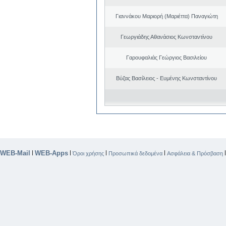
Γιαννάκου Μαριορή (Μαριέττα) Παναγιώτη
Γεωργιάδης Αθανάσιος Κωνσταντίνου
Γαρουφαλιάς Γεώργιος Βασιλείου
Βύζας Βασίλειος - Ευμένης Κωνσταντίνου
WEB-Mail
WEB-Apps
|
|
|
|
Όροι χρήσης
Προσωπικά δεδομένα
Ασφάλεια & Πρόσβαση