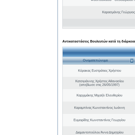
Καρασμάνης Γεώργιος
Αντικαταστάσεις Βουλευτών κατά τη διάρκεια
Ονοματεπώνυμο
Κόρακας Ευστράτιος Χρήστου
Κατσιγιάννης Χρήστος Αθανασίου
(απεβίωσε στις 26/05/1997)
Καρχιμάκης Μιχαήλ Ελευθερίου
Καραμπίνας Κωνσταντίνος Ιωάννη
Ευμοιρίδης Κωνσταντίνος Γεωργίου
Διαμαντοπούλου Άννα Δημητρίου