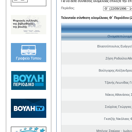
Για να δείτε συνθέσεις ολομέλειας επιλέξτε την ε
Περίοδος:
Τελευταία σύνθεση ολομέλειας Θ΄ Περιόδου (22
Ονοματεπώνυμο
Βλασσόπουλος Ευάγγελ
Ζήση Ροδούλα Αθ
Βούλγαρης Αλέξανδρο
Τζανής Λεωνίδας Γ
Νάκος Αθανάσιος 
Σούρλας Γεώργιος
Γκατζής Νικόλαος 
Μπένος Σταύρος - Ιωάν