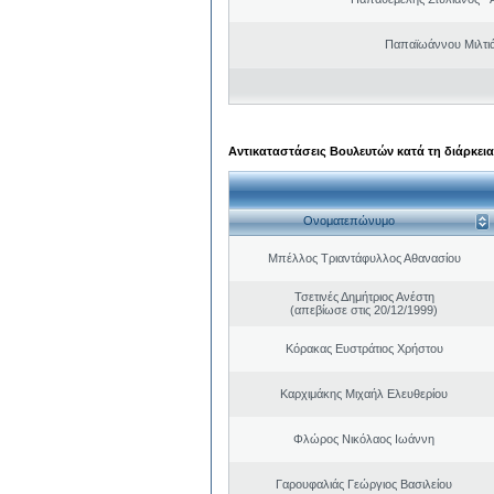
Παπαϊωάννου Μιλτιά
Αντικαταστάσεις Βουλευτών κατά τη διάρκεια
Ονοματεπώνυμο
Μπέλλος Τριαντάφυλλος Αθανασίου
Τσετινές Δημήτριος Ανέστη
(απεβίωσε στις 20/12/1999)
Κόρακας Ευστράτιος Χρήστου
Καρχιμάκης Μιχαήλ Ελευθερίου
Φλώρος Νικόλαος Ιωάννη
Γαρουφαλιάς Γεώργιος Βασιλείου