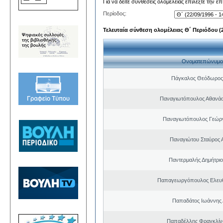
Για να δείτε συνθέσεις ολομέλειας επιλέξτε την ε
Περίοδος:
Τελευταία σύνθεση ολομέλειας Θ΄ Περιόδου (22
Ονοματεπώνυμο
Πάγκαλος Θεόδωρος
Παναγιωτόπουλος Αθανά
Παναγιωτόπουλος Γεώργ
Παναγιώτου Σταύρος 
Παντερμαλής Δημήτριο
Παπαγεωργόπουλος Ελευθ
Παπαδάτος Ιωάννης 
Παπαδέλλης Φραγκλίν