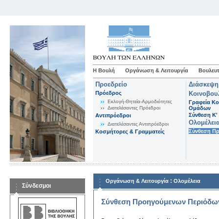
Η Βουλή
Οργάνωση & Λειτουργία
Βουλευτ
Προεδρείο
Διάσκεψη
Πρόεδρος
Κοινοβου
Εκλογή-Θητεία-Αρμοδιότητες
Γραφεία Κο
Διατελέσαντες Πρόεδροι
Ομάδων
Σύνθεση K'
Αντιπρόεδροι
Ολομέλει
Διατελέσαντες Αντιπρόεδροι
Σύνθεση Π
Κοσμήτορες & Γραμματείς
:
Οργάνωση & Λειτουργία
Ολομέλεια
Σύνδεσμοι
Σύνθεση Προηγούμενων Περιόδω