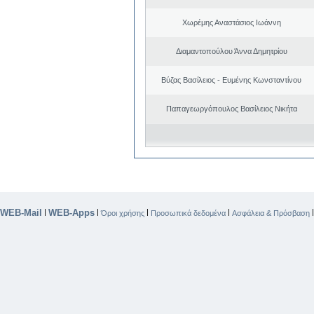
Χωρέμης Αναστάσιος Ιωάννη
Διαμαντοπούλου Άννα Δημητρίου
Βύζας Βασίλειος - Ευμένης Κωνσταντίνου
Παπαγεωργόπουλος Βασίλειος Νικήτα
WEB-Mail
WEB-Apps
|
|
|
|
Όροι χρήσης
Προσωπικά δεδομένα
Ασφάλεια & Πρόσβαση