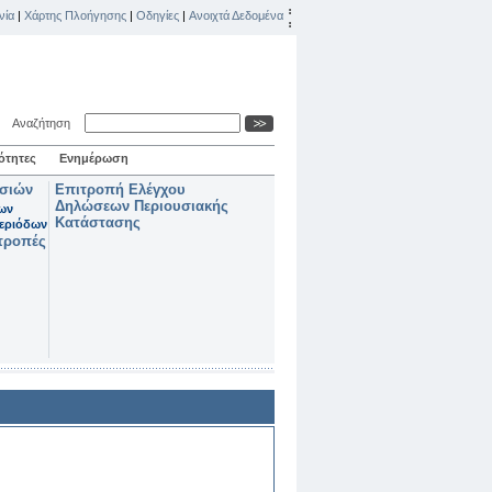
νία
|
Χάρτης Πλοήγησης
|
Οδηγίες
|
Ανοιχτά Δεδομένα
Αναζήτηση
ότητες
Ενημέρωση
ασιών
Επιτροπή Ελέγχου
Δηλώσεων Περιουσιακής
των
Κατάστασης
εριόδων
τροπές