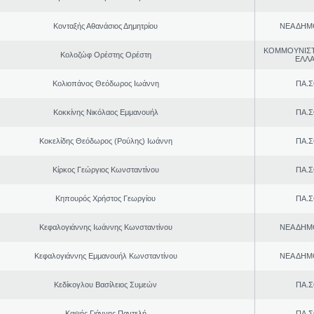
Κονταξής Αθανάσιος Δημητρίου
ΝΕΑ ΔΗΜ
ΚΟΜΜΟΥΝΙΣ
Κολοζώφ Ορέστης Ορέστη
ΕΛΛ
Κολιοπάνος Θεόδωρος Ιωάννη
ΠΑ.Σ
Κοκκίνης Νικόλαος Εμμανουήλ
ΠΑ.Σ
Κοκελίδης Θεόδωρος (Ρούλης) Ιωάννη
ΠΑ.Σ
Κίρκος Γεώργιος Κωνσταντίνου
ΠΑ.Σ
Κηπουρός Χρήστος Γεωργίου
ΠΑ.Σ
Κεφαλογιάννης Ιωάννης Κωνσταντίνου
ΝΕΑ ΔΗΜ
Κεφαλογιάννης Εμμανουήλ Κωνσταντίνου
ΝΕΑ ΔΗΜ
Κεδίκογλου Βασίλειος Συμεών
ΠΑ.Σ
Καψής Γιάννης Παντελή
ΠΑ.Σ