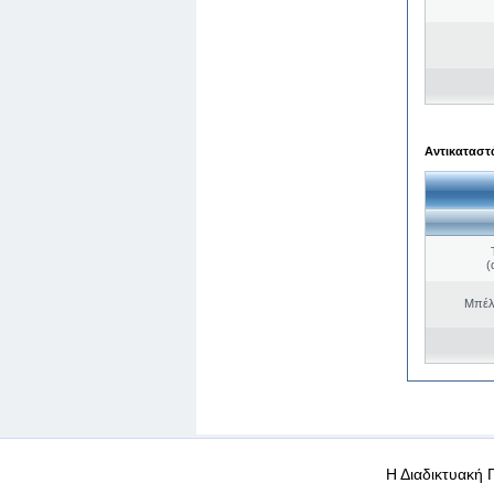
Αντικαταστά
(
Μπέλ
WEB-Mail
WEB-Apps
|
|
|
Όροι χρήσης
Προσωπικά
Η Διαδικτυακή 