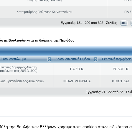
Κατσιμπάρδης Γεώργιος Κωνσταντίνου
ΠΑ.Σ
Εγγραφές: 181 - 200 από 302 - Σελίδες:
σεις Βουλευτών κατά τη διάρκεια της Περιόδου
Ονοματεπώνυμο
Κοινοβουλευτική Ομάδα
Εκλογική περιφέρεια
Τσετινές Δημήτριος Ανέστη
ΠΑ.ΣΟ.Κ.
ΡΟΔΟΠΗΣ
απεβίωσε στις 20/12/1999)
λος Τριαντάφυλλος Αθανασίου
ΝΕΑ ΔΗΜΟΚΡΑΤΙΑ
ΦΘΙΩΤΙΔΑΣ
Εγγραφές: 21 - 22 από 22 - Σελί
|
|
 δεδομένα
Ασφάλεια & Πρόσβαση
Πύλη της Βουλής των Ελλήνων χρησιμοποιεί cookies όπως ειδικότερα 