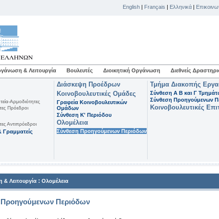
English
|
Français
|
Ελληνικά
|
Επικοινω
γάνωση & Λειτουργία
Βουλευτές
Διοικητική Οργάνωση
Διεθνείς Δραστηρι
Διάσκεψη Προέδρων
Τμήμα Διακοπής Εργ
Κοινοβουλευτικές Ομάδες
Σύνθεση Α Β και Γ Τμημά
Σύνθεση Προηγούμενων Π
τεία-Αρμοδιότητες
Γραφεία Κοινοβουλευτικών
Κοινοβουλευτικές Επι
τες Πρόεδροι
Ομάδων
Σύνθεση K' Περιόδου
Ολομέλεια
τες Αντιπρόεδροι
Σύνθεση Προηγούμενων Περιόδων
 Γραμματείς
:
 & Λειτουργία
Ολομέλεια
 Προηγούμενων Περιόδων