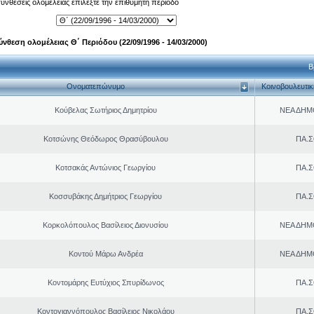
 συνθέσεις ολομέλειας επιλέξτε την επιθυμητή περίοδο
ύνθεση ολομέλειας Θ΄ Περιόδου (22/09/1996 - 14/03/2000)
Β
Ονοματεπώνυμο
Κοινοβουλευτι
Κούβελας Σωτήριος Δημητρίου
ΝΕΑ ΔΗΜ
Κοτσώνης Θεόδωρος Θρασύβουλου
ΠΑ.Σ
Κοτσακάς Αντώνιος Γεωργίου
ΠΑ.Σ
Κοσσυβάκης Δημήτριος Γεωργίου
ΠΑ.Σ
Κορκολόπουλος Βασίλειος Διονυσίου
ΝΕΑ ΔΗΜ
Κοντού Μάρω Ανδρέα
ΝΕΑ ΔΗΜ
Κοντομάρης Ευτύχιος Σπυρίδωνος
ΠΑ.Σ
Κοντογιαννόπουλος Βασίλειος Νικολάου
ΠΑ.Σ