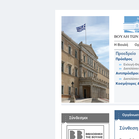
Η Βουλή
Ορ
Προεδρείο
Πρόεδρος
Εκλογή-Θη
Διατελέσαν
Αντιπρόεδροι
Διατελέσαν
Κοσμήτορες &
Οργάνωση
Σύνδεσμοι
Σύνθεση