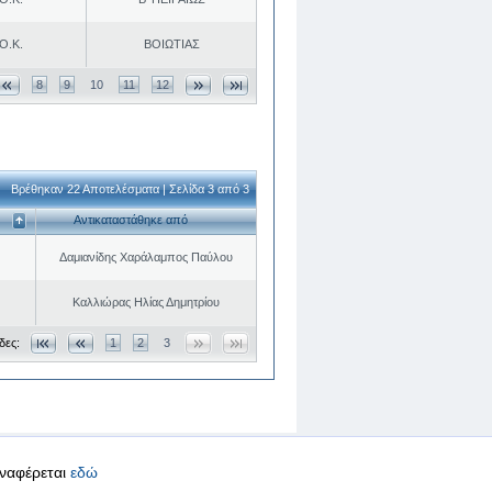
Ο.Κ.
ΒΟΙΩΤΙΑΣ
8
9
10
11
12
Βρέθηκαν 22 Αποτελέσματα | Σελίδα 3 από 3
Αντικαταστάθηκε από
Δαμιανίδης Χαράλαμπος Παύλου
Καλλιώρας Ηλίας Δημητρίου
δες:
1
2
3
αναφέρεται
εδώ