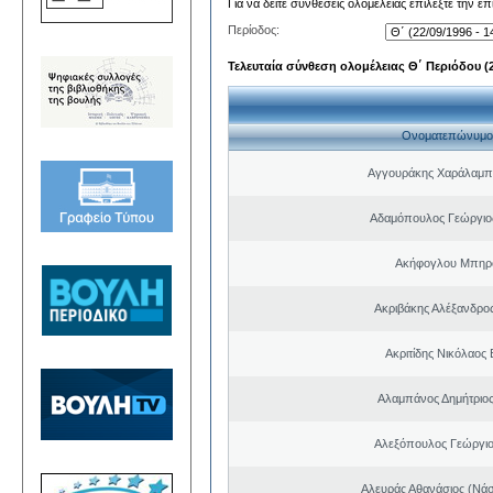
Για να δείτε συνθέσεις ολομέλειας επιλέξτε την ε
Περίοδος:
Τελευταία σύνθεση ολομέλειας Θ΄ Περιόδου (22
Ονοματεπώνυμο
Αγγουράκης Χαράλαμπ
Αδαμόπουλος Γεώργιο
Ακήφογλου Μπηρό
Ακριβάκης Αλέξανδρος
Ακριτίδης Νικόλαος 
Αλαμπάνος Δημήτριο
Αλεξόπουλος Γεώργι
Αλευράς Αθανάσιος (Νάσ