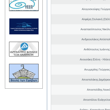
Αλογοσκούφης Γεώργι
Αλφιέρη Στυλιανή (Στέλ
Αναστασόπουλος Νικόλα
Ανδρεουλάκος Απόστολ
Ανθόπουλος Ιωάννης
Ανουσάκη Ελένη - Ηλέκ
Ανωμερίτης Γεώργιος
Αποστολάκης Δημήτριο
Αποστολίδης Λουκ
Αποστόλου Ευάγγελος
Αράπη - Καραγιάννη Βασι