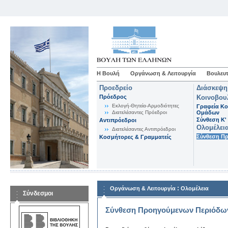
Η Βουλή
Οργάνωση & Λειτουργία
Βουλευτ
Προεδρείο
Διάσκεψη
Πρόεδρος
Κοινοβου
Εκλογή-Θητεία-Αρμοδιότητες
Γραφεία Κο
Διατελέσαντες Πρόεδροι
Ομάδων
Σύνθεση K'
Αντιπρόεδροι
Ολομέλει
Διατελέσαντες Αντιπρόεδροι
Σύνθεση Π
Κοσμήτορες & Γραμματείς
:
Οργάνωση & Λειτουργία
Ολομέλεια
Σύνδεσμοι
Σύνθεση Προηγούμενων Περιόδω