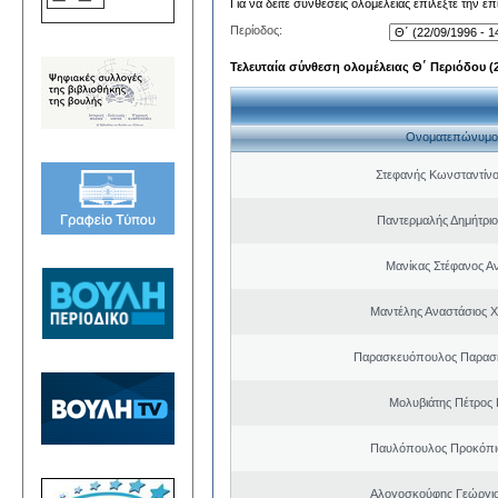
Για να δείτε συνθέσεις ολομέλειας επιλέξτε την ε
Περίοδος:
Τελευταία σύνθεση ολομέλειας Θ΄ Περιόδου (22
Ονοματεπώνυμο
Στεφανής Κωνσταντίνο
Παντερμαλής Δημήτριο
Μανίκας Στέφανος Α
Μαντέλης Αναστάσιος 
Παρασκευόπουλος Παρασκ
Μολυβιάτης Πέτρος 
Παυλόπουλος Προκόπιο
Αλογοσκούφης Γεώργι