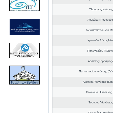
Τζωάννος Ιωάννης
Λουκάκος Παναγιώτ
Κωνσταντοπούλου Μα
Χριστοδουλάκης Νίκ
Παπανδρέου Γεώργι
Αρσένης Γεράσιμος 
Παπαντωνίου Ιωάννης (Γιά
Αλευράς Αθανάσιος (Νάσ
Οικονόμου Παντελής
Τσούρας Αθανάσιος
Πεπονής Αναστάσιο