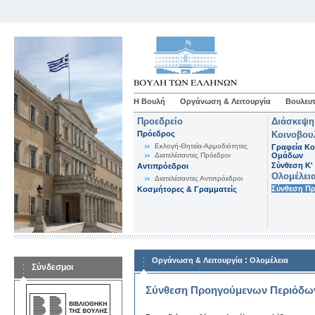
Η Βουλή
Οργάνωση & Λειτουργία
Βουλευτ
Προεδρείο
Διάσκεψη
Πρόεδρος
Κοινοβου
Εκλογή-Θητεία-Αρμοδιότητες
Γραφεία Κο
Διατελέσαντες Πρόεδροι
Ομάδων
Σύνθεση K'
Αντιπρόεδροι
Ολομέλει
Διατελέσαντες Αντιπρόεδροι
Σύνθεση Π
Κοσμήτορες & Γραμματείς
:
Οργάνωση & Λειτουργία
Ολομέλεια
Σύνδεσμοι
Σύνθεση Προηγούμενων Περιόδω