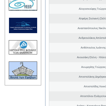
Αλογοσκούφης Γεώργι
Αλφιέρη Στυλιανή (Στέλ
Αναστασόπουλος Νικόλα
Ανδρεουλάκος Απόστολ
Ανθόπουλος Ιωάννης
Ανουσάκη Ελένη - Ηλέκ
Ανωμερίτης Γεώργιος
Αποστολάκης Δημήτριο
Αποστολίδης Λουκ
Αποστόλου Ευάγγελος
Αράπη - Καραγιάννη Βασι