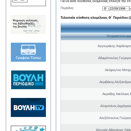
Για να δείτε συνθέσεις ολομέλειας επιλέξτε την ε
Περίοδος:
Τελευταία σύνθεση ολομέλειας Θ΄ Περιόδου (22
Ονοματεπώνυμο
Αγγουράκης Χαράλαμπ
Αδαμόπουλος Γεώργιο
Ακήφογλου Μπηρό
Ακριβάκης Αλέξανδρος
Ακριτίδης Νικόλαος 
Αλαμπάνος Δημήτριο
Αλεξόπουλος Γεώργι
Αλευράς Αθανάσιος (Νάσ