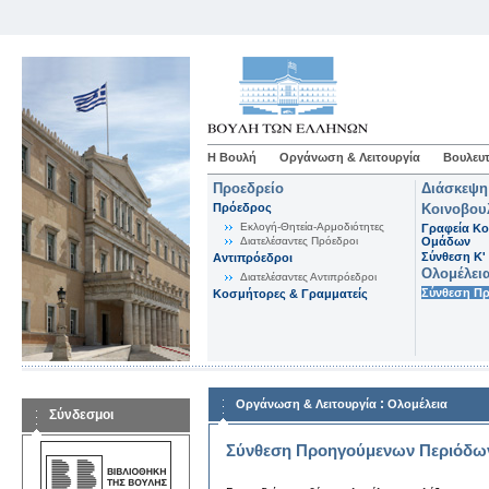
Η Βουλή
Οργάνωση & Λειτουργία
Βουλευτ
Προεδρείο
Διάσκεψη
Πρόεδρος
Κοινοβου
Εκλογή-Θητεία-Αρμοδιότητες
Γραφεία Κο
Διατελέσαντες Πρόεδροι
Ομάδων
Σύνθεση K'
Αντιπρόεδροι
Ολομέλει
Διατελέσαντες Αντιπρόεδροι
Σύνθεση Π
Κοσμήτορες & Γραμματείς
:
Οργάνωση & Λειτουργία
Ολομέλεια
Σύνδεσμοι
Σύνθεση Προηγούμενων Περιόδω