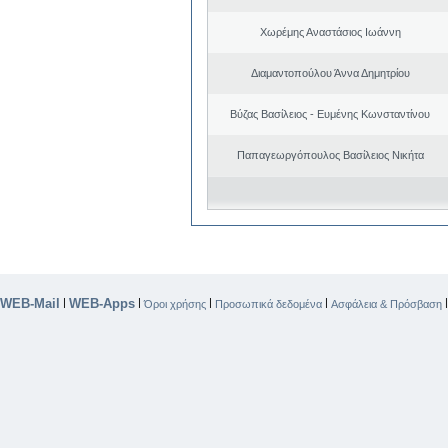
Χωρέμης Αναστάσιος Ιωάννη
Διαμαντοπούλου Άννα Δημητρίου
Βύζας Βασίλειος - Ευμένης Κωνσταντίνου
Παπαγεωργόπουλος Βασίλειος Νικήτα
WEB-Mail
WEB-Apps
|
|
|
|
Όροι χρήσης
Προσωπικά δεδομένα
Ασφάλεια & Πρόσβαση