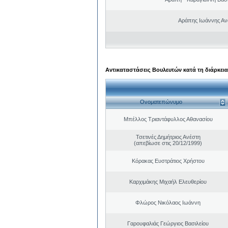
Αράπης Ιωάννης Αν
Αντικαταστάσεις Βουλευτών κατά τη διάρκεια
Ονοματεπώνυμο
Μπέλλος Τριαντάφυλλος Αθανασίου
Τσετινές Δημήτριος Ανέστη
(απεβίωσε στις 20/12/1999)
Κόρακας Ευστράτιος Χρήστου
Καρχιμάκης Μιχαήλ Ελευθερίου
Φλώρος Νικόλαος Ιωάννη
Γαρουφαλιάς Γεώργιος Βασιλείου