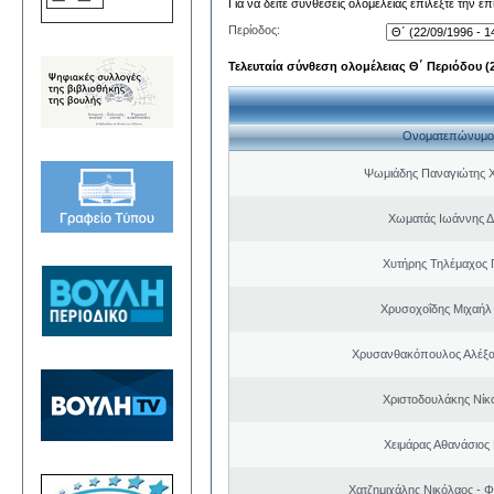
Για να δείτε συνθέσεις ολομέλειας επιλέξτε την ε
Περίοδος:
Τελευταία σύνθεση ολομέλειας Θ΄ Περιόδου (22
Ονοματεπώνυμο
Ψωμιάδης Παναγιώτης 
Χωματάς Ιωάννης Δ
Χυτήρης Τηλέμαχος 
Χρυσοχοΐδης Μιχαήλ 
Χρυσανθακόπουλος Αλέξα
Χριστοδουλάκης Νίκ
Χειμάρας Αθανάσιος
Χατζημιχάλης Νικόλαος - Φ