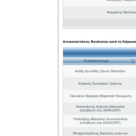
Φαρμάκης Νικόλαο
Αντικαταστάσεις Βουλευτών κατά τη διάρκεια
Ονοματεπώνυμο
Αυδής Λεωνίδας (Λέων) Βασιλείου
Κόρακας Ευστράτιος Χρήστου
Γιαννάκου Μαριορή (Μαριέττα) Παναγιώτη
Κατσιγιάννης Χρήστος Αθανασίου
(απεβίωσε στις 26/05/1997)
Τσαλδάρης Αθανάσιος Κωνσταντίνου
(απεβίωσε στις 04/10/1997)
Μπαρμπαγιάννης Βασίλειος Ιωάννου