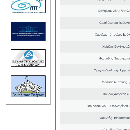
Χατζηϊωαννίδης Βασίλε
Χαραλάμπους Ιωάννη
Χαραλαμπόπουλος Ιωάν
Χαϊτίδης Ευγένιος Δ
Φωτιάδης Παναγιώτη
Φραγκιαδουλάκης Εμμαν
Φούσας Αντώνιος Γ
Φούρας Ανδρέας Α
Φουντουκίδου - Θεοδωρίδου 
Φουντάς Παρασκευάς
Φλωρίδης Γεώργιος 