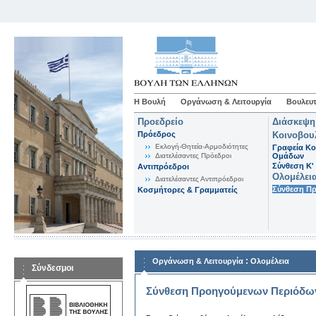
Η Βουλή
Οργάνωση & Λειτουργία
Βουλευτ
Προεδρείο
Διάσκεψη
Πρόεδρος
Κοινοβου
Εκλογή-Θητεία-Αρμοδιότητες
Γραφεία Κο
Διατελέσαντες Πρόεδροι
Ομάδων
Σύνθεση K'
Αντιπρόεδροι
Ολομέλει
Διατελέσαντες Αντιπρόεδροι
Σύνθεση Π
Κοσμήτορες & Γραμματείς
:
Οργάνωση & Λειτουργία
Ολομέλεια
Σύνδεσμοι
Σύνθεση Προηγούμενων Περιόδω