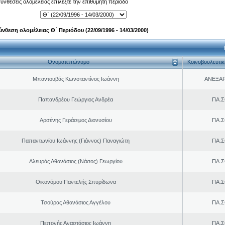
 συνθέσεις ολομέλειας επιλέξτε την επιθυμητή περίοδο
ύνθεση ολομέλειας Θ΄ Περιόδου (22/09/1996 - 14/03/2000)
Ονοματεπώνυμο
Κοινοβουλευτι
Μπαντουβάς Κωνσταντίνος Ιωάννη
ΑΝΕΞΑ
Παπανδρέου Γεώργιος Ανδρέα
ΠΑ.Σ
Αρσένης Γεράσιμος Διονυσίου
ΠΑ.Σ
Παπαντωνίου Ιωάννης (Γιάννος) Παναγιώτη
ΠΑ.Σ
Αλευράς Αθανάσιος (Νάσος) Γεωργίου
ΠΑ.Σ
Οικονόμου Παντελής Σπυρίδωνα
ΠΑ.Σ
Τσούρας Αθανάσιος Αγγέλου
ΠΑ.Σ
Πεπονής Αναστάσιος Ιωάννη
ΠΑ.Σ