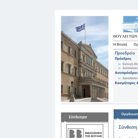
Η Βουλή
Ορ
Προεδρείο
Πρόεδρος
Εκλογή-Θη
Διατελέσαν
Αντιπρόεδροι
Διατελέσαν
Κοσμήτορες &
Οργάνωση
Σύνδεσμοι
Σύνθεση