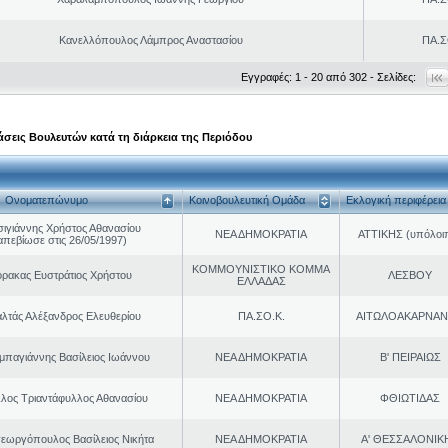
Κανελλόπουλος Λάμπρος Αναστασίου
ΠΑ.Σ
Εγγραφές: 1 - 20 από 302 - Σελίδες:
σεις Βουλευτών κατά τη διάρκεια της Περιόδου
Ονοματεπώνυμο
Κοινοβουλευτική Ομάδα
Εκλογική περιφέρεια
σιγιάννης Χρήστος Αθανασίου
ΝΕΑ ΔΗΜΟΚΡΑΤΙΑ
ΑΤΤΙΚΗΣ (υπόλοι
απεβίωσε στις 26/05/1997)
ΚΟΜΜΟΥΝΙΣΤΙΚΟ ΚΟΜΜΑ
ρακας Ευστράτιος Χρήστου
ΛΕΣΒΟΥ
ΕΛΛΑΔΑΣ
λτάς Αλέξανδρος Ελευθερίου
ΠΑ.ΣΟ.Κ.
ΑΙΤΩΛΟΑΚΑΡΝΑΝ
παγιάννης Βασίλειος Ιωάννου
ΝΕΑ ΔΗΜΟΚΡΑΤΙΑ
Β' ΠΕΙΡΑΙΩΣ
λος Τριαντάφυλλος Αθανασίου
ΝΕΑ ΔΗΜΟΚΡΑΤΙΑ
ΦΘΙΩΤΙΔΑΣ
εωργόπουλος Βασίλειος Νικήτα
ΝΕΑ ΔΗΜΟΚΡΑΤΙΑ
Α' ΘΕΣΣΑΛΟΝΙΚ