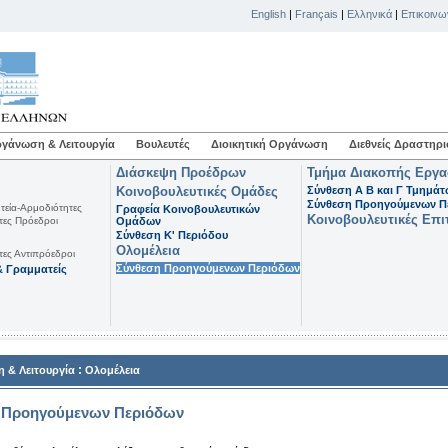
English
|
Français
|
Ελληνικά
|
Επικοινω
γάνωση & Λειτουργία
Βουλευτές
Διοικητική Οργάνωση
Διεθνείς Δραστηρι
Διάσκεψη Προέδρων
Τμήμα Διακοπής Εργ
Κοινοβουλευτικές Ομάδες
Σύνθεση Α Β και Γ Τμημά
Σύνθεση Προηγούμενων Π
τεία-Αρμοδιότητες
Γραφεία Κοινοβουλευτικών
Κοινοβουλευτικές Επι
τες Πρόεδροι
Ομάδων
Σύνθεση K' Περιόδου
Ολομέλεια
τες Αντιπρόεδροι
Σύνθεση Προηγούμενων Περιόδων
 Γραμματείς
:
 & Λειτουργία
Ολομέλεια
 Προηγούμενων Περιόδων