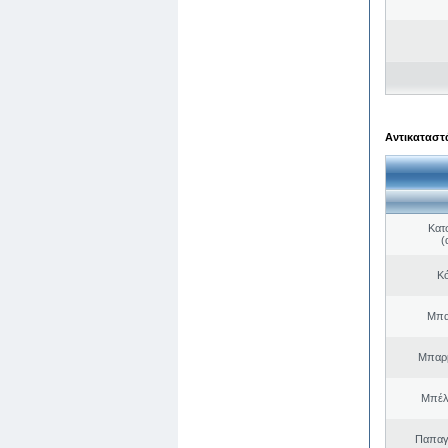
Αντικαταστά
Κατ
(
Κό
Μπα
Μπαρμ
Μπέλ
Παπαγ