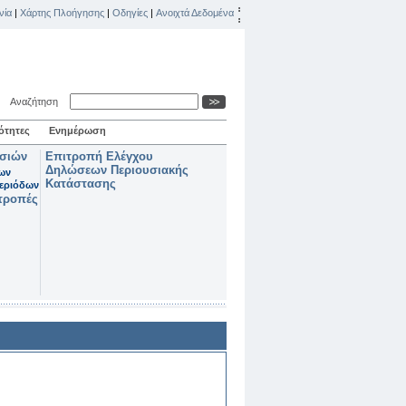
νία
|
Χάρτης Πλοήγησης
|
Οδηγίες
|
Ανοιχτά Δεδομένα
Αναζήτηση
ότητες
Ενημέρωση
ασιών
Επιτροπή Ελέγχου
Δηλώσεων Περιουσιακής
των
Κατάστασης
εριόδων
τροπές