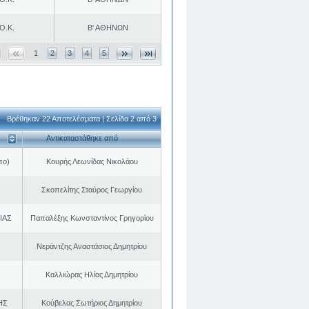
Ο.Κ.
Β' ΑΘΗΝΩΝ
1
2
3
4
5
Βρέθηκαν 22 Αποτελέσματα | Σελίδα 2 από 3
Αντικαταστάθηκε από
πο)
Κουρής Λεωνίδας Νικολάου
Σκοπελίτης Σταύρος Γεωργίου
ΙΑΣ
Παπαλέξης Κωνσταντίνος Γρηγορίου
Νεράντζης Αναστάσιος Δημητρίου
Καλλιώρας Ηλίας Δημητρίου
ΗΣ
Κούβελας Σωτήριος Δημητρίου