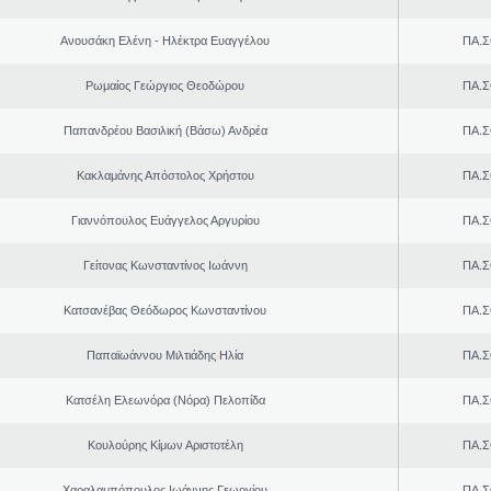
Ανουσάκη Ελένη - Ηλέκτρα Ευαγγέλου
ΠΑ.Σ
Ρωμαίος Γεώργιος Θεοδώρου
ΠΑ.Σ
Παπανδρέου Βασιλική (Βάσω) Ανδρέα
ΠΑ.Σ
Κακλαμάνης Απόστολος Χρήστου
ΠΑ.Σ
Γιαννόπουλος Ευάγγελος Αργυρίου
ΠΑ.Σ
Γείτονας Κωνσταντίνος Ιωάννη
ΠΑ.Σ
Κατσανέβας Θεόδωρος Κωνσταντίνου
ΠΑ.Σ
Παπαϊωάννου Μιλτιάδης Ηλία
ΠΑ.Σ
Κατσέλη Ελεωνόρα (Νόρα) Πελοπίδα
ΠΑ.Σ
Κουλούρης Κίμων Αριστοτέλη
ΠΑ.Σ
Χαραλαμπόπουλος Ιωάννης Γεωργίου
ΠΑ.Σ